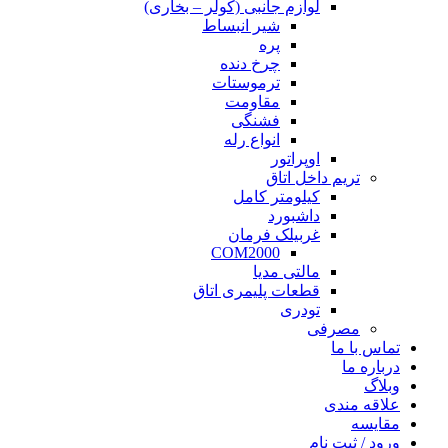
لوازم جانبی (کولر – بخاری)
شیر انبساط
پره
چرخ دنده
ترموستات
مقاومت
فشنگی
انواع رله
اوپراتور
تریم داخل اتاق
کیلومتر کامل
داشبورد
غربیلک فرمان
COM2000
مالتی مدیا
قطعات پلیمری اتاق
تودری
مصرفی
تماس با ما
درباره ما
وبلاگ
علاقه مندی
مقايسه
ورود / ثبت نام