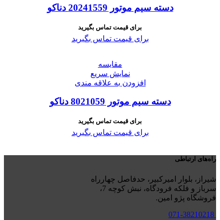
دسته سیم موتور 20241559 دناکو
برای قیمت تماس بگیرید
برای قیمت تماس بگیرید
مقايسه
نمایش سریع
افزودن به علاقه مندی
دسته سیم موتور 8021059 دناکو
برای قیمت تماس بگیرید
برای قیمت تماس بگیرید
راه‌های ارتباطی
شیراز، بلوار امیرکبیر، حدفاصل چهارراه
سرباز و فلکه فرودگاه، نبش کوچه 7،
فروشگاه پژو امین.
071-38210218