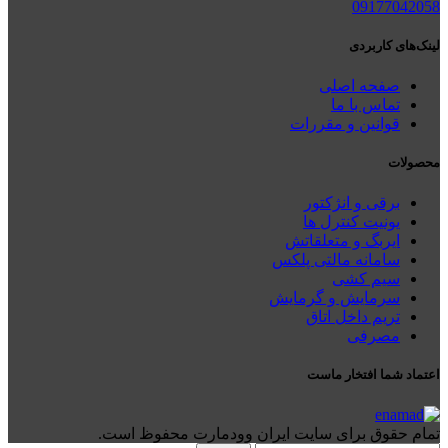
09177042058
لینک‌های کاربردی
صفحه اصلی
تماس با ما
قوانین و مقررات
محصولات
برقی و انژکتور
یونیت کنترل ها
ایربگ و متعلقاتش
سامانه مالتی پلکس
سیم کشی
سرمایش و گرمایش
تریم داخل اتاق
مصرفی
اعتماد شما افتخار ماست
تمام حقوق برای سایت ایران وودمارت محفوظ است.