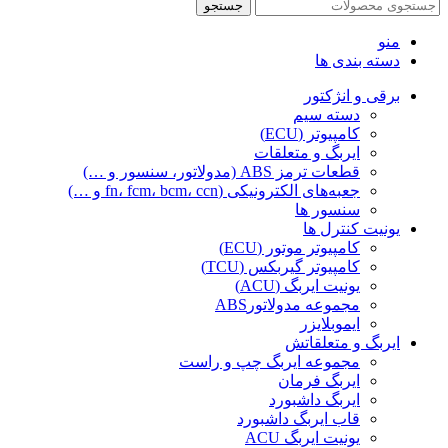
جستجو
منو
دسته بندی ها
برقی و انژکتور
دسته سیم
کامپیوتر (ECU)
ایربگ و متعلقات
قطعات ترمز ABS (مدولاتور، سنسور و …)
جعبه‌های الکترونیکی (fn، fcm، bcm، ccn و …)
سنسور ها
یونیت کنترل ها
کامپیوتر موتور (ECU)
کامپیوتر گیربکس (TCU)
یونیت ایربگ (ACU)
مجموعه مدولاتورABS
ایموبلایزر
ایربگ و متعلقاتش
مجموعه ایربگ چپ و راست
ایربگ فرمان
ایربگ داشبورد
قاب ایربگ داشبورد
یونیت ایربگ ACU