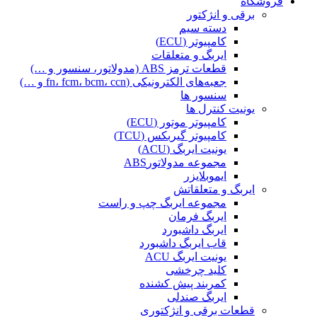
فروشگاه
برقی و انژکتور
دسته سیم
کامپیوتر (ECU)
ایربگ و متعلقات
قطعات ترمز ABS (مدولاتور، سنسور و …)
جعبه‌های الکترونیکی (fn، fcm، bcm، ccn و …)
سنسور ها
یونیت کنترل ها
کامپیوتر موتور (ECU)
کامپیوتر گیربکس (TCU)
یونیت ایربگ (ACU)
مجموعه مدولاتورABS
ایموبلایزر
ایربگ و متعلقاتش
مجموعه ایربگ چپ و راست
ایربگ فرمان
ایربگ داشبورد
قاب ایربگ داشبورد
یونیت ایربگ ACU
کلید چرخشی
کمربند پیش کشنده
ایربگ صندلی
قطعات برقی و انژکتوری