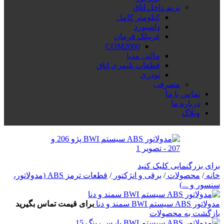
تریم داخل اتاق
کیلومتر کامل
داشبورد
غربیلک فرمان
COM2000
مالتی مدیا
قطعات پلیمری اتاق
تودری
مصرفی
تماس با ما
درباره ما
وبلاگ
برای بزرگنمایی کلیک کنید
خانه
/
محصولات
/
برقی و انژکتور
/
قطعات ترمز ABS (مدولاتور،
سنسور و ...)
مدولاتور ABS سیستم BWI سمند و دنا
برای قیمت تماس بگیرید
بازگشت به محصولات