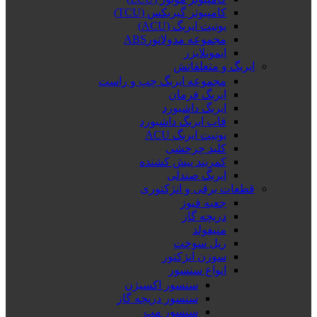
کامپیوتر گیربکس (TCU)
یونیت ایربگ (ACU)
مجموعه مدولاتورABS
ایموبلایزر
ایربگ و متعلقاتش
مجموعه ایربگ چپ و راست
ایربگ فرمان
ایربگ داشبورد
قاب ایربگ داشبورد
یونیت ایربگ ACU
کلید چرخشی
کمربند پیش کشنده
ایربگ صندلی
قطعات برقی و انژکتوری
جعبه فیوز
دریچه گاز
منیفولد
ریل سوخت
سوزن انژکتور
انواع سنسور
سنسور اکسیژن
سنسور دریچه گاز
سنسور مپ