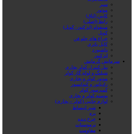
سپر
موتور
کابین (اتاق)
رابط (اصلی)
منیفولد (انژکتور- کویل)
کویل
چراغ های جلو فن
کابل باتری
داشبورد
انژکتور
سرمایش گرمایش
پنل کنترل کولر بخاری
شیلنگ و لوله گاز کولر
موتور کولر و بخاری
رادیاتور و کندانسور
کمپرسور کولر
پوسته کولر و بخاری
لوازم جانبی (کولر – بخاری)
شیر انبساط
پره
چرخ دنده
ترموستات
مقاومت