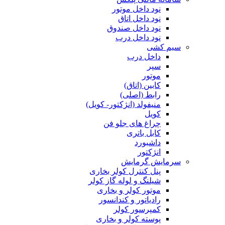
نود داخل موتور
نود داخل اتاق
نود داخل صندوق
نود داخل درب
سیم کشی
داخل درب
سپر
موتور
کابین (اتاق)
رابط (اصلی)
منیفولد (انژکتور- کویل)
کویل
چراغ های جلو فن
کابل باتری
داشبورد
انژکتور
سرمایش گرمایش
پنل کنترل کولر بخاری
شیلنگ و لوله گاز کولر
موتور کولر و بخاری
رادیاتور و کندانسور
کمپرسور کولر
پوسته کولر و بخاری