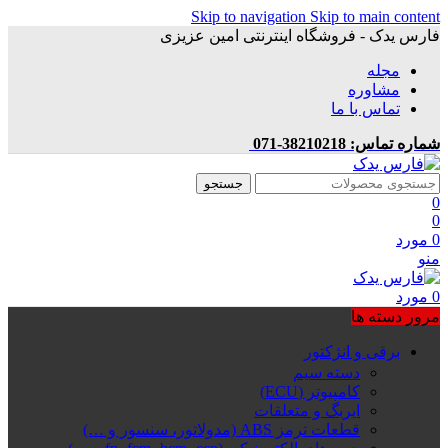
Skip to navigation
Skip to main content
فارس یدک - فروشگاه اینترنتی امین عزیزی
مجله
مشاوره
تماس با ما
شماره تماس: 38210218-071
جستجو
0
0
0
مورد
منو
0
مورد
مرور دسته ها
برقی و انژکتور
دسته سیم
کامپیوتر (ECU)
ایربگ و متعلقات
قطعات ترمز ABS (مدولاتور، سنسور و …)