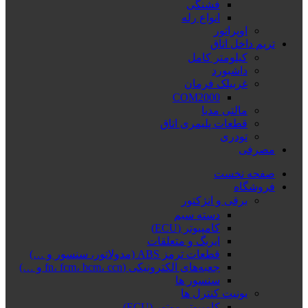
فشنگی
انواع رله
اوپراتور
تریم داخل اتاق
کیلومتر کامل
داشبورد
غربیلک فرمان
COM2000
مالتی مدیا
قطعات پلیمری اتاق
تودری
مصرفی
صفحه نخست
فروشگاه
برقی و انژکتور
دسته سیم
کامپیوتر (ECU)
ایربگ و متعلقات
قطعات ترمز ABS (مدولاتور، سنسور و …)
جعبه‌های الکترونیکی (fn، fcm، bcm، ccn و …)
سنسور ها
یونیت کنترل ها
کامپیوتر موتور (ECU)