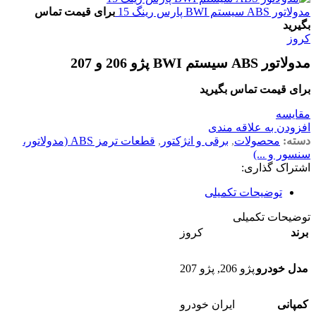
مدولاتور ABS سیستم BWI پارس رینگ 15
برای قیمت تماس
بگیرید
کروز
مدولاتور ABS سیستم BWI پژو 206 و 207
برای قیمت تماس بگیرید
مقايسه
افزودن به علاقه مندی
دسته:
محصولات
,
برقی و انژکتور
,
قطعات ترمز ABS (مدولاتور،
سنسور و ...)
اشتراک گذاری:
توضیحات تکمیلی
توضیحات تکمیلی
برند
کروز
مدل خودرو
پژو 206
,
پژو 207
کمپانی
ایران خودرو