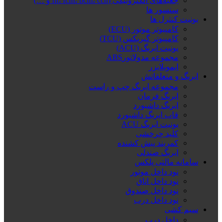
جعبه‌های الکترونیکی (fn، fcm، bcm، ccn و …)
سنسور ها
یونیت کنترل ها
کامپیوتر موتور (ECU)
کامپیوتر گیربکس (TCU)
یونیت ایربگ (ACU)
مجموعه مدولاتورABS
ایموبلایزر
ایربگ و متعلقاتش
مجموعه ایربگ چپ و راست
ایربگ فرمان
ایربگ داشبورد
قاب ایربگ داشبورد
یونیت ایربگ ACU
کلید چرخشی
کمربند پیش کشنده
ایربگ صندلی
سامانه مالتی پلکس
نود داخل موتور
نود داخل اتاق
نود داخل صندوق
نود داخل درب
سیم کشی
داخل درب