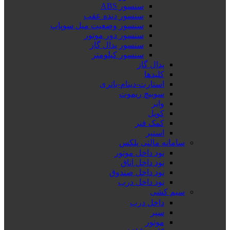
سنسور ABS
سنسور دنده عقب
سنسور وضعیت میل سوپاپ
سنسور دور موتور
سنسور پدال گاز
سنسور کیلومتر
پدال گاز
کلیدها
استارت-دینام-باتری
سوییچ ریموت
وایر
کویل
کمک فنر
استپر
سامانه مالتی پلکس
نود داخل موتور
نود داخل اتاق
نود داخل صندوق
نود داخل درب
سیم کشی
داخل درب
سپر
موتور