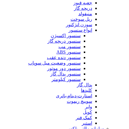
جعبه فیوز
دریچه گاز
منیفولد
ریل سوخت
سوزن انژکتور
انواع سنسور
سنسور اکسیژن
سنسور دریچه گاز
سنسور مپ
سنسور ABS
سنسور دنده عقب
سنسور وضعیت میل سوپاپ
سنسور دور موتور
سنسور پدال گاز
سنسور کیلومتر
پدال گاز
کلیدها
استارت-دینام-باتری
سوییچ ریموت
وایر
کویل
کمک فنر
استپر
سامانه مالتی پلکس