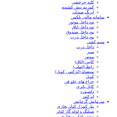
کلید چرخشی
کمربند پیش کشنده
ایربگ صندلی
سامانه مالتی پلکس
نود داخل موتور
نود داخل اتاق
نود داخل صندوق
نود داخل درب
سیم کشی
داخل درب
سپر
موتور
کابین (اتاق)
رابط (اصلی)
منیفولد (انژکتور- کویل)
کویل
چراغ های جلو فن
کابل باتری
داشبورد
انژکتور
سرمایش گرمایش
پنل کنترل کولر بخاری
شیلنگ و لوله گاز کولر
موتور کولر و بخاری