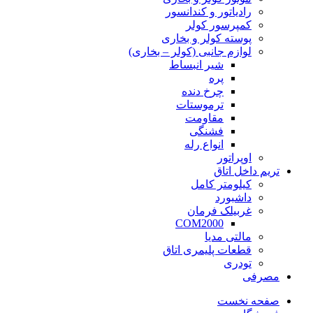
رادیاتور و کندانسور
کمپرسور کولر
پوسته کولر و بخاری
لوازم جانبی (کولر – بخاری)
شیر انبساط
پره
چرخ دنده
ترموستات
مقاومت
فشنگی
انواع رله
اوپراتور
تریم داخل اتاق
کیلومتر کامل
داشبورد
غربیلک فرمان
COM2000
مالتی مدیا
قطعات پلیمری اتاق
تودری
مصرفی
صفحه نخست