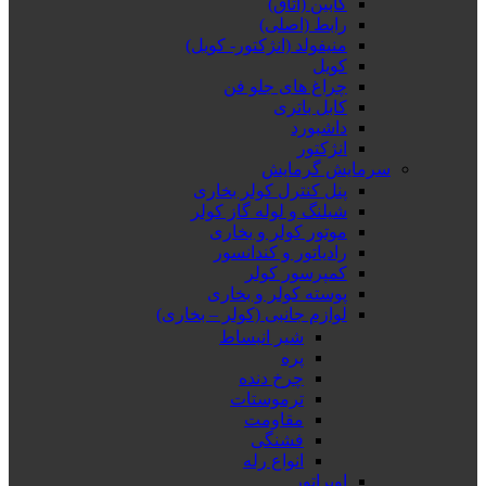
کابین (اتاق)
رابط (اصلی)
منیفولد (انژکتور- کویل)
کویل
چراغ های جلو فن
کابل باتری
داشبورد
انژکتور
سرمایش گرمایش
پنل کنترل کولر بخاری
شیلنگ و لوله گاز کولر
موتور کولر و بخاری
رادیاتور و کندانسور
کمپرسور کولر
پوسته کولر و بخاری
لوازم جانبی (کولر – بخاری)
شیر انبساط
پره
چرخ دنده
ترموستات
مقاومت
فشنگی
انواع رله
اوپراتور