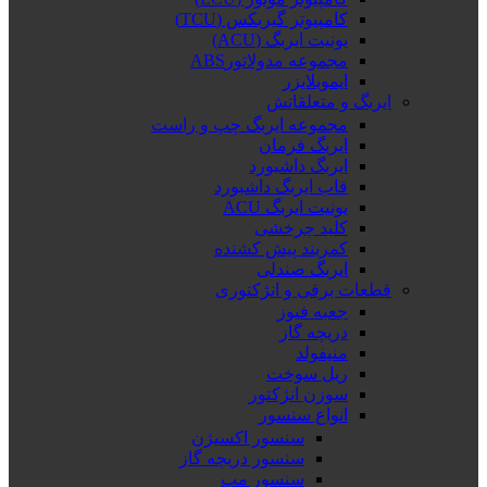
کامپیوتر گیربکس (TCU)
یونیت ایربگ (ACU)
مجموعه مدولاتورABS
ایموبلایزر
ایربگ و متعلقاتش
مجموعه ایربگ چپ و راست
ایربگ فرمان
ایربگ داشبورد
قاب ایربگ داشبورد
یونیت ایربگ ACU
کلید چرخشی
کمربند پیش کشنده
ایربگ صندلی
قطعات برقی و انژکتوری
جعبه فیوز
دریچه گاز
منیفولد
ریل سوخت
سوزن انژکتور
انواع سنسور
سنسور اکسیژن
سنسور دریچه گاز
سنسور مپ