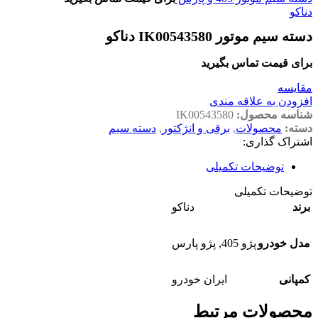
دناکو
دسته سیم موتور IK00543580 دناکو
برای قیمت تماس بگیرید
مقايسه
افزودن به علاقه مندی
شناسه محصول:
IK00543580
دسته:
محصولات
,
برقی و انژکتور
,
دسته سیم
اشتراک گذاری:
توضیحات تکمیلی
توضیحات تکمیلی
برند
دناکو
مدل خودرو
پژو 405
,
پژو پارس
کمپانی
ایران خودرو
محصولات مرتبط