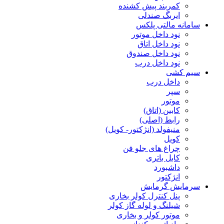
کمربند پیش کشنده
ایربگ صندلی
سامانه مالتی پلکس
نود داخل موتور
نود داخل اتاق
نود داخل صندوق
نود داخل درب
سیم کشی
داخل درب
سپر
موتور
کابین (اتاق)
رابط (اصلی)
منیفولد (انژکتور- کویل)
کویل
چراغ های جلو فن
کابل باتری
داشبورد
انژکتور
سرمایش گرمایش
پنل کنترل کولر بخاری
شیلنگ و لوله گاز کولر
موتور کولر و بخاری