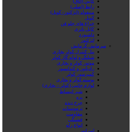
کابین (اتاق)
رابط (اصلی)
منیفولد (انژکتور- کویل)
کویل
چراغ های جلو فن
کابل باتری
داشبورد
انژکتور
سرمایش گرمایش
پنل کنترل کولر بخاری
شیلنگ و لوله گاز کولر
موتور کولر و بخاری
رادیاتور و کندانسور
کمپرسور کولر
پوسته کولر و بخاری
لوازم جانبی (کولر – بخاری)
شیر انبساط
پره
چرخ دنده
ترموستات
مقاومت
فشنگی
انواع رله
اوپراتور