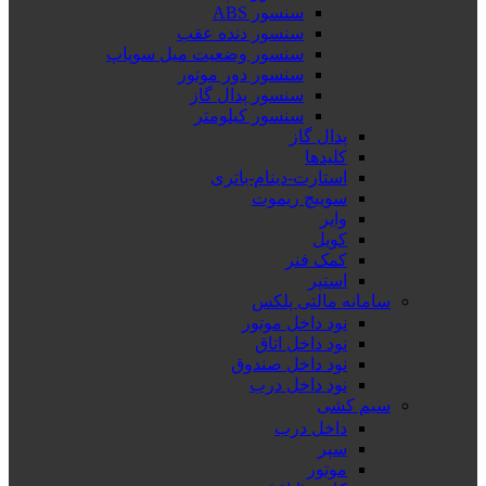
سنسور ABS
سنسور دنده عقب
سنسور وضعیت میل سوپاپ
سنسور دور موتور
سنسور پدال گاز
سنسور کیلومتر
پدال گاز
کلیدها
استارت-دینام-باتری
سوییچ ریموت
وایر
کویل
کمک فنر
استپر
سامانه مالتی پلکس
نود داخل موتور
نود داخل اتاق
نود داخل صندوق
نود داخل درب
سیم کشی
داخل درب
سپر
موتور