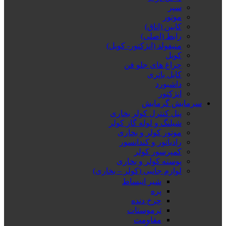
سپر
موتور
کابین (اتاق)
رابط (اصلی)
منیفولد (انژکتور- کویل)
کویل
چراغ های جلو فن
کابل باتری
داشبورد
انژکتور
سرمایش گرمایش
پنل کنترل کولر بخاری
شیلنگ و لوله گاز کولر
موتور کولر و بخاری
رادیاتور و کندانسور
کمپرسور کولر
پوسته کولر و بخاری
لوازم جانبی (کولر – بخاری)
شیر انبساط
پره
چرخ دنده
ترموستات
مقاومت