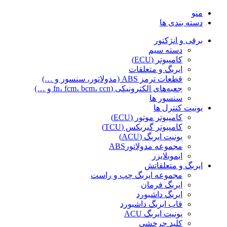
منو
دسته بندی ها
برقی و انژکتور
دسته سیم
کامپیوتر (ECU)
ایربگ و متعلقات
قطعات ترمز ABS (مدولاتور، سنسور و …)
جعبه‌های الکترونیکی (fn، fcm، bcm، ccn و …)
سنسور ها
یونیت کنترل ها
کامپیوتر موتور (ECU)
کامپیوتر گیربکس (TCU)
یونیت ایربگ (ACU)
مجموعه مدولاتورABS
ایموبلایزر
ایربگ و متعلقاتش
مجموعه ایربگ چپ و راست
ایربگ فرمان
ایربگ داشبورد
قاب ایربگ داشبورد
یونیت ایربگ ACU
کلید چرخشی