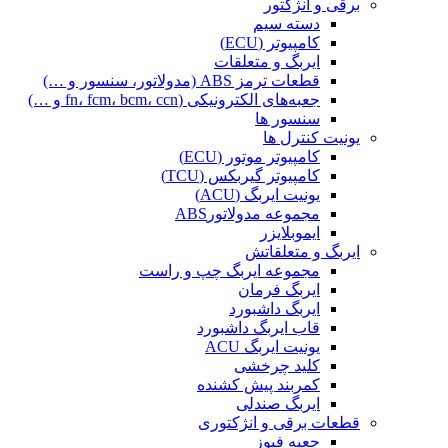
برقی و انژکتور
دسته سیم
کامپیوتر (ECU)
ایربگ و متعلقات
قطعات ترمز ABS (مدولاتور، سنسور و …)
جعبه‌های الکترونیکی (fn، fcm، bcm، ccn و …)
سنسور ها
یونیت کنترل ها
کامپیوتر موتور (ECU)
کامپیوتر گیربکس (TCU)
یونیت ایربگ (ACU)
مجموعه مدولاتورABS
ایموبلایزر
ایربگ و متعلقاتش
مجموعه ایربگ چپ و راست
ایربگ فرمان
ایربگ داشبورد
قاب ایربگ داشبورد
یونیت ایربگ ACU
کلید چرخشی
کمربند پیش کشنده
ایربگ صندلی
قطعات برقی و انژکتوری
جعبه فیوز