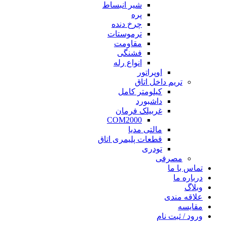
شیر انبساط
پره
چرخ دنده
ترموستات
مقاومت
فشنگی
انواع رله
اوپراتور
تریم داخل اتاق
کیلومتر کامل
داشبورد
غربیلک فرمان
COM2000
مالتی مدیا
قطعات پلیمری اتاق
تودری
مصرفی
تماس با ما
درباره ما
وبلاگ
علاقه مندی
مقايسه
ورود / ثبت نام