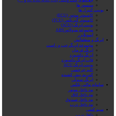
جعبه‌های الکترونیکی (fn، fcm، bcm، ccn و …)
سنسور ها
یونیت کنترل ها
کامپیوتر موتور (ECU)
کامپیوتر گیربکس (TCU)
یونیت ایربگ (ACU)
مجموعه مدولاتورABS
ایموبلایزر
ایربگ و متعلقاتش
مجموعه ایربگ چپ و راست
ایربگ فرمان
ایربگ داشبورد
قاب ایربگ داشبورد
یونیت ایربگ ACU
کلید چرخشی
کمربند پیش کشنده
ایربگ صندلی
سامانه مالتی پلکس
نود داخل موتور
نود داخل اتاق
نود داخل صندوق
نود داخل درب
سیم کشی
داخل درب