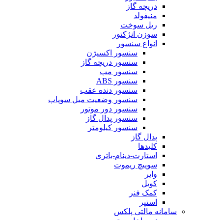
دریچه گاز
منیفولد
ریل سوخت
سوزن انژکتور
انواع سنسور
سنسور اکسیژن
سنسور دریچه گاز
سنسور مپ
سنسور ABS
سنسور دنده عقب
سنسور وضعیت میل سوپاپ
سنسور دور موتور
سنسور پدال گاز
سنسور کیلومتر
پدال گاز
کلیدها
استارت-دینام-باتری
سوییچ ریموت
وایر
کویل
کمک فنر
استپر
سامانه مالتی پلکس