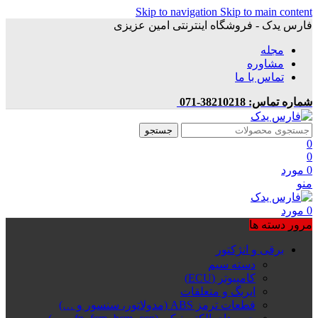
Skip to navigation
Skip to main content
فارس یدک - فروشگاه اینترنتی امین عزیزی
مجله
مشاوره
تماس با ما
شماره تماس: 38210218-071
جستجو
0
0
0
مورد
منو
0
مورد
مرور دسته ها
برقی و انژکتور
دسته سیم
کامپیوتر (ECU)
ایربگ و متعلقات
قطعات ترمز ABS (مدولاتور، سنسور و …)