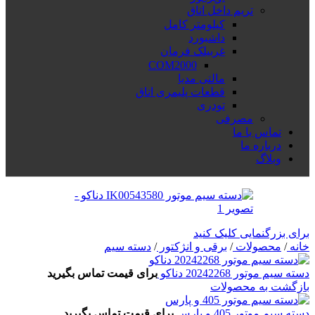
تریم داخل اتاق
کیلومتر کامل
داشبورد
غربیلک فرمان
COM2000
مالتی مدیا
قطعات پلیمری اتاق
تودری
مصرفی
تماس با ما
درباره ما
وبلاگ
برای بزرگنمایی کلیک کنید
خانه
/
محصولات
/
برقی و انژکتور
/
دسته سیم
دسته سیم موتور 20242268 دناکو
برای قیمت تماس بگیرید
بازگشت به محصولات
دسته سیم موتور 405 و پارس
برای قیمت تماس بگیرید