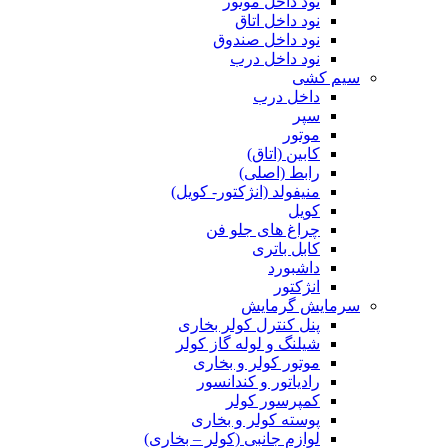
نود داخل موتور
نود داخل اتاق
نود داخل صندوق
نود داخل درب
سیم کشی
داخل درب
سپر
موتور
کابین (اتاق)
رابط (اصلی)
منیفولد (انژکتور- کویل)
کویل
چراغ های جلو فن
کابل باتری
داشبورد
انژکتور
سرمایش گرمایش
پنل کنترل کولر بخاری
شیلنگ و لوله گاز کولر
موتور کولر و بخاری
رادیاتور و کندانسور
کمپرسور کولر
پوسته کولر و بخاری
لوازم جانبی (کولر – بخاری)