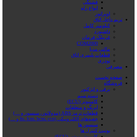
فشنگی
انواع رله
اوپراتور
تریم داخل اتاق
کیلومتر کامل
داشبورد
غربیلک فرمان
COM2000
مالتی مدیا
قطعات پلیمری اتاق
تودری
مصرفی
صفحه نخست
فروشگاه
برقی و انژکتور
دسته سیم
کامپیوتر (ECU)
ایربگ و متعلقات
قطعات ترمز ABS (مدولاتور، سنسور و …)
جعبه‌های الکترونیکی (fn، fcm، bcm، ccn و …)
سنسور ها
یونیت کنترل ها
کامپیوتر موتور (ECU)