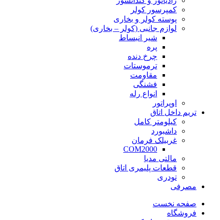
رادیاتور و کندانسور
کمپرسور کولر
پوسته کولر و بخاری
لوازم جانبی (کولر – بخاری)
شیر انبساط
پره
چرخ دنده
ترموستات
مقاومت
فشنگی
انواع رله
اوپراتور
تریم داخل اتاق
کیلومتر کامل
داشبورد
غربیلک فرمان
COM2000
مالتی مدیا
قطعات پلیمری اتاق
تودری
مصرفی
صفحه نخست
فروشگاه