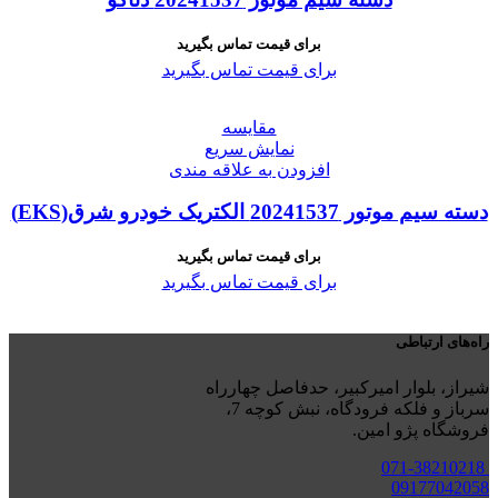
برای قیمت تماس بگیرید
برای قیمت تماس بگیرید
مقايسه
نمایش سریع
افزودن به علاقه مندی
دسته سیم موتور 20241537 الکتریک خودرو شرق(EKS)
برای قیمت تماس بگیرید
برای قیمت تماس بگیرید
راه‌های ارتباطی
شیراز، بلوار امیرکبیر، حدفاصل چهارراه
سرباز و فلکه فرودگاه، نبش کوچه 7،
فروشگاه پژو امین.
071-38210218
09177042058