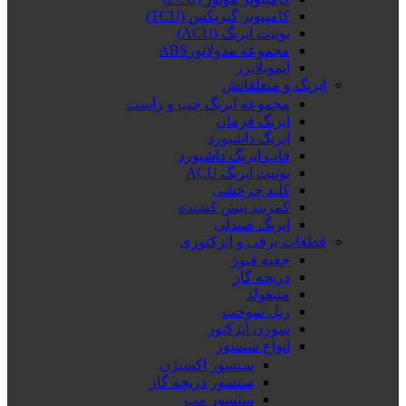
کامپیوتر گیربکس (TCU)
یونیت ایربگ (ACU)
مجموعه مدولاتورABS
ایموبلایزر
ایربگ و متعلقاتش
مجموعه ایربگ چپ و راست
ایربگ فرمان
ایربگ داشبورد
قاب ایربگ داشبورد
یونیت ایربگ ACU
کلید چرخشی
کمربند پیش کشنده
ایربگ صندلی
قطعات برقی و انژکتوری
جعبه فیوز
دریچه گاز
منیفولد
ریل سوخت
سوزن انژکتور
انواع سنسور
سنسور اکسیژن
سنسور دریچه گاز
سنسور مپ