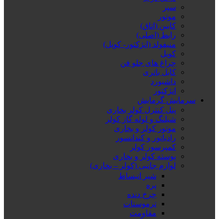
سپر
موتور
کابین (اتاق)
رابط (اصلی)
منیفولد (انژکتور- کویل)
کویل
چراغ های جلو فن
کابل باتری
داشبورد
انژکتور
سرمایش گرمایش
پنل کنترل کولر بخاری
شیلنگ و لوله گاز کولر
موتور کولر و بخاری
رادیاتور و کندانسور
کمپرسور کولر
پوسته کولر و بخاری
لوازم جانبی (کولر – بخاری)
شیر انبساط
پره
چرخ دنده
ترموستات
مقاومت