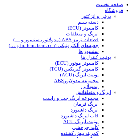
صفحه نخست
فروشگاه
برقی و انژکتور
دسته سیم
کامپیوتر (ECU)
ایربگ و متعلقات
قطعات ترمز ABS (مدولاتور، سنسور و …)
جعبه‌های الکترونیکی (fn، fcm، bcm، ccn و …)
سنسور ها
یونیت کنترل ها
کامپیوتر موتور (ECU)
کامپیوتر گیربکس (TCU)
یونیت ایربگ (ACU)
مجموعه مدولاتورABS
ایموبلایزر
ایربگ و متعلقاتش
مجموعه ایربگ چپ و راست
ایربگ فرمان
ایربگ داشبورد
قاب ایربگ داشبورد
یونیت ایربگ ACU
کلید چرخشی
کمربند پیش کشنده