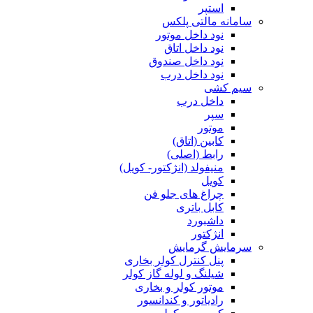
استپر
سامانه مالتی پلکس
نود داخل موتور
نود داخل اتاق
نود داخل صندوق
نود داخل درب
سیم کشی
داخل درب
سپر
موتور
کابین (اتاق)
رابط (اصلی)
منیفولد (انژکتور- کویل)
کویل
چراغ های جلو فن
کابل باتری
داشبورد
انژکتور
سرمایش گرمایش
پنل کنترل کولر بخاری
شیلنگ و لوله گاز کولر
موتور کولر و بخاری
رادیاتور و کندانسور