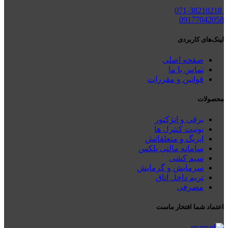
071-38210218
09177042058
لینک‌های کاربردی
صفحه اصلی
تماس با ما
قوانین و مقررات
محصولات
برقی و انژکتور
یونیت کنترل ها
ایربگ و متعلقاتش
سامانه مالتی پلکس
سیم کشی
سرمایش و گرمایش
تریم داخل اتاق
مصرفی
اعتماد شما افتخار ماست