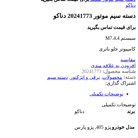
دناکو
دسته سیم موتور 20241773 دناکو
برای قیمت تماس بگیرید
سیستم M7.4.4
کامپیوتر جلو باتری
مقايسه
افزودن به علاقه مندی
شناسه محصول:
20241773
دسته:
محصولات
,
برقی و انژکتور
,
دسته سیم
اشتراک گذاری:
توضیحات تکمیلی
توضیحات تکمیلی
برند
دناکو
مدل خودرو
پژو 405
,
پژو پارس