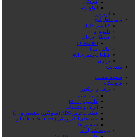
فشنگی
انواع رله
اوپراتور
تریم داخل اتاق
کیلومتر کامل
داشبورد
غربیلک فرمان
COM2000
مالتی مدیا
قطعات پلیمری اتاق
تودری
مصرفی
صفحه نخست
فروشگاه
برقی و انژکتور
دسته سیم
کامپیوتر (ECU)
ایربگ و متعلقات
قطعات ترمز ABS (مدولاتور، سنسور و …)
جعبه‌های الکترونیکی (fn، fcm، bcm، ccn و …)
سنسور ها
یونیت کنترل ها
کامپیوتر موتور (ECU)