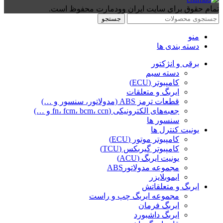
تمام حقوق برای سایت ایران وودمارت محفوظ است.
جستجو
منو
دسته بندی ها
برقی و انژکتور
دسته سیم
کامپیوتر (ECU)
ایربگ و متعلقات
قطعات ترمز ABS (مدولاتور، سنسور و …)
جعبه‌های الکترونیکی (fn، fcm، bcm، ccn و …)
سنسور ها
یونیت کنترل ها
کامپیوتر موتور (ECU)
کامپیوتر گیربکس (TCU)
یونیت ایربگ (ACU)
مجموعه مدولاتورABS
ایموبلایزر
ایربگ و متعلقاتش
مجموعه ایربگ چپ و راست
ایربگ فرمان
ایربگ داشبورد