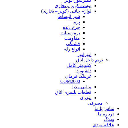
کمپرسور کولر
پوسته کولر و بخاری
لوازم جانبی (کولر – بخاری)
شیر انبساط
پره
چرخ دنده
ترموستات
مقاومت
فشنگی
انواع رله
اوپراتور
تریم داخل اتاق
کیلومتر کامل
داشبورد
غربیلک فرمان
COM2000
مالتی مدیا
قطعات پلیمری اتاق
تودری
مصرفی
تماس با ما
درباره ما
وبلاگ
علاقه مندی