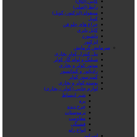
کابین (اتاق)
رابط (اصلی)
منیفولد (انژکتور- کویل)
کویل
چراغ های جلو فن
کابل باتری
داشبورد
انژکتور
سرمایش گرمایش
پنل کنترل کولر بخاری
شیلنگ و لوله گاز کولر
موتور کولر و بخاری
رادیاتور و کندانسور
کمپرسور کولر
پوسته کولر و بخاری
لوازم جانبی (کولر – بخاری)
شیر انبساط
پره
چرخ دنده
ترموستات
مقاومت
فشنگی
انواع رله
اوپراتور