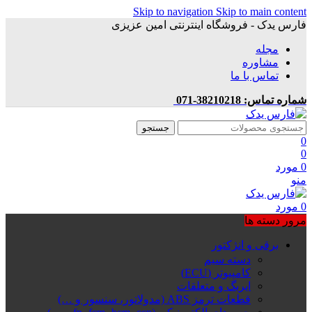
Skip to navigation
Skip to main content
فارس یدک - فروشگاه اینترنتی امین عزیزی
مجله
مشاوره
تماس با ما
شماره تماس: 38210218-071
جستجو
0
0
0
مورد
منو
0
مورد
مرور دسته ها
برقی و انژکتور
دسته سیم
کامپیوتر (ECU)
ایربگ و متعلقات
قطعات ترمز ABS (مدولاتور، سنسور و …)