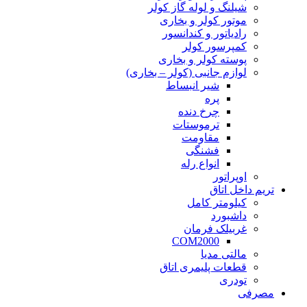
شیلنگ و لوله گاز کولر
موتور کولر و بخاری
رادیاتور و کندانسور
کمپرسور کولر
پوسته کولر و بخاری
لوازم جانبی (کولر – بخاری)
شیر انبساط
پره
چرخ دنده
ترموستات
مقاومت
فشنگی
انواع رله
اوپراتور
تریم داخل اتاق
کیلومتر کامل
داشبورد
غربیلک فرمان
COM2000
مالتی مدیا
قطعات پلیمری اتاق
تودری
مصرفی