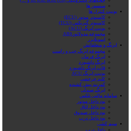
جعبه‌های الکترونیکی (fn، fcm، bcm، ccn و …)
سنسور ها
یونیت کنترل ها
کامپیوتر موتور (ECU)
کامپیوتر گیربکس (TCU)
یونیت ایربگ (ACU)
مجموعه مدولاتورABS
ایموبلایزر
ایربگ و متعلقاتش
مجموعه ایربگ چپ و راست
ایربگ فرمان
ایربگ داشبورد
قاب ایربگ داشبورد
یونیت ایربگ ACU
کلید چرخشی
کمربند پیش کشنده
ایربگ صندلی
سامانه مالتی پلکس
نود داخل موتور
نود داخل اتاق
نود داخل صندوق
نود داخل درب
سیم کشی
داخل درب