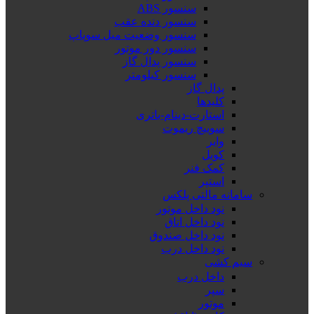
سنسور ABS
سنسور دنده عقب
سنسور وضعیت میل سوپاپ
سنسور دور موتور
سنسور پدال گاز
سنسور کیلومتر
پدال گاز
کلیدها
استارت-دینام-باتری
سوییچ ریموت
وایر
کویل
کمک فنر
استپر
سامانه مالتی پلکس
نود داخل موتور
نود داخل اتاق
نود داخل صندوق
نود داخل درب
سیم کشی
داخل درب
سپر
موتور