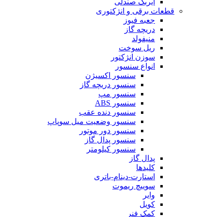
ایربگ صندلی
قطعات برقی و انژکتوری
جعبه فیوز
دریچه گاز
منیفولد
ریل سوخت
سوزن انژکتور
انواع سنسور
سنسور اکسیژن
سنسور دریچه گاز
سنسور مپ
سنسور ABS
سنسور دنده عقب
سنسور وضعیت میل سوپاپ
سنسور دور موتور
سنسور پدال گاز
سنسور کیلومتر
پدال گاز
کلیدها
استارت-دینام-باتری
سوییچ ریموت
وایر
کویل
کمک فنر