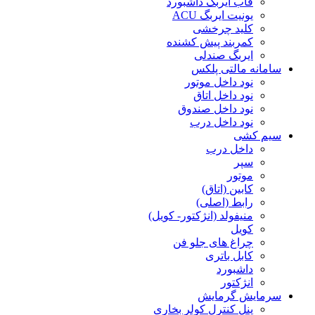
قاب ایربگ داشبورد
یونیت ایربگ ACU
کلید چرخشی
کمربند پیش کشنده
ایربگ صندلی
سامانه مالتی پلکس
نود داخل موتور
نود داخل اتاق
نود داخل صندوق
نود داخل درب
سیم کشی
داخل درب
سپر
موتور
کابین (اتاق)
رابط (اصلی)
منیفولد (انژکتور- کویل)
کویل
چراغ های جلو فن
کابل باتری
داشبورد
انژکتور
سرمایش گرمایش
پنل کنترل کولر بخاری