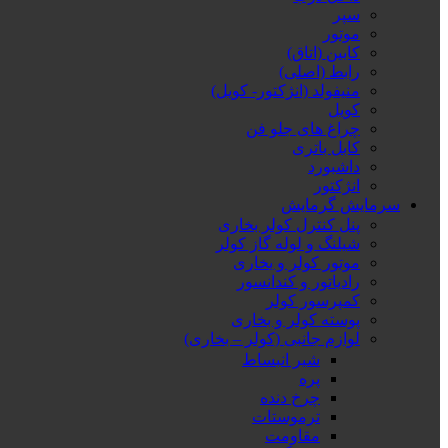
سپر
موتور
کابین (اتاق)
رابط (اصلی)
منیفولد (انژکتور- کویل)
کویل
چراغ های جلو فن
کابل باتری
داشبورد
انژکتور
سرمایش گرمایش
پنل کنترل کولر بخاری
شیلنگ و لوله گاز کولر
موتور کولر و بخاری
رادیاتور و کندانسور
کمپرسور کولر
پوسته کولر و بخاری
لوازم جانبی (کولر – بخاری)
شیر انبساط
پره
چرخ دنده
ترموستات
مقاومت