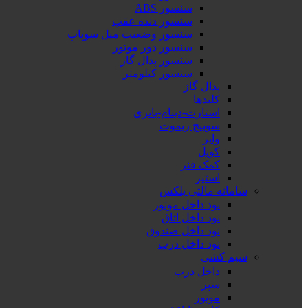
سنسور ABS
سنسور دنده عقب
سنسور وضعیت میل سوپاپ
سنسور دور موتور
سنسور پدال گاز
سنسور کیلومتر
پدال گاز
کلیدها
استارت-دینام-باتری
سوییچ ریموت
وایر
کویل
کمک فنر
استپر
سامانه مالتی پلکس
نود داخل موتور
نود داخل اتاق
نود داخل صندوق
نود داخل درب
سیم کشی
داخل درب
سپر
موتور