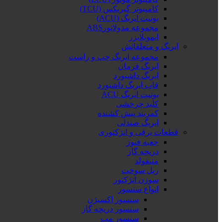
کامپیوتر گیربکس (TCU)
یونیت ایربگ (ACU)
مجموعه مدولاتورABS
ایموبلایزر
ایربگ و متعلقاتش
مجموعه ایربگ چپ و راست
ایربگ فرمان
ایربگ داشبورد
قاب ایربگ داشبورد
یونیت ایربگ ACU
کلید چرخشی
کمربند پیش کشنده
ایربگ صندلی
قطعات برقی و انژکتوری
جعبه فیوز
دریچه گاز
منیفولد
ریل سوخت
سوزن انژکتور
انواع سنسور
سنسور اکسیژن
سنسور دریچه گاز
سنسور مپ