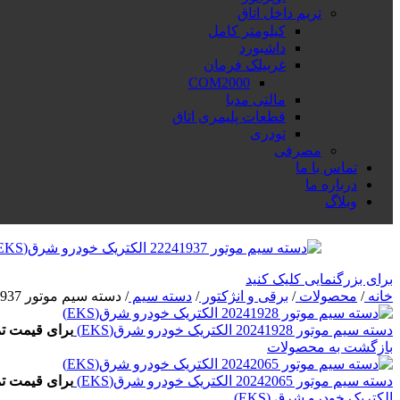
تریم داخل اتاق
کیلومتر کامل
داشبورد
غربیلک فرمان
COM2000
مالتی مدیا
قطعات پلیمری اتاق
تودری
مصرفی
تماس با ما
درباره ما
وبلاگ
برای بزرگنمایی کلیک کنید
خانه
/
محصولات
/
برقی و انژکتور
/
دسته سیم
/
دسته سیم موتور 22241937 الکتریک خودرو شرق(EKS)
دسته سیم موتور 20241928 الکتریک خودرو شرق(EKS)
برای قیمت ت
بازگشت به محصولات
دسته سیم موتور 20242065 الکتریک خودرو شرق(EKS)
برای قیمت ت
الکتریک خودرو شرق (EKS)