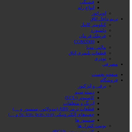
فشنگی
انواع رله
اوپراتور
تریم داخل اتاق
کیلومتر کامل
داشبورد
غربیلک فرمان
COM2000
مالتی مدیا
قطعات پلیمری اتاق
تودری
مصرفی
صفحه نخست
فروشگاه
برقی و انژکتور
دسته سیم
کامپیوتر (ECU)
ایربگ و متعلقات
قطعات ترمز ABS (مدولاتور، سنسور و …)
جعبه‌های الکترونیکی (fn، fcm، bcm، ccn و …)
سنسور ها
یونیت کنترل ها
کامپیوتر موتور (ECU)