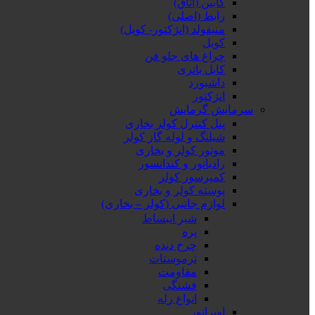
کابین (اتاق)
رابط (اصلی)
منیفولد (انژکتور- کویل)
کویل
چراغ های جلو فن
کابل باتری
داشبورد
انژکتور
سرمایش گرمایش
پنل کنترل کولر بخاری
شیلنگ و لوله گاز کولر
موتور کولر و بخاری
رادیاتور و کندانسور
کمپرسور کولر
پوسته کولر و بخاری
لوازم جانبی (کولر – بخاری)
شیر انبساط
پره
چرخ دنده
ترموستات
مقاومت
فشنگی
انواع رله
اوپراتور