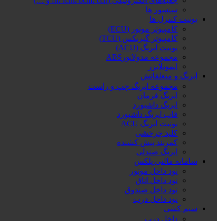
جعبه‌های الکترونیکی (fn، fcm، bcm، ccn و …)
سنسور ها
یونیت کنترل ها
کامپیوتر موتور (ECU)
کامپیوتر گیربکس (TCU)
یونیت ایربگ (ACU)
مجموعه مدولاتورABS
ایموبلایزر
ایربگ و متعلقاتش
مجموعه ایربگ چپ و راست
ایربگ فرمان
ایربگ داشبورد
قاب ایربگ داشبورد
یونیت ایربگ ACU
کلید چرخشی
کمربند پیش کشنده
ایربگ صندلی
سامانه مالتی پلکس
نود داخل موتور
نود داخل اتاق
نود داخل صندوق
نود داخل درب
سیم کشی
داخل درب