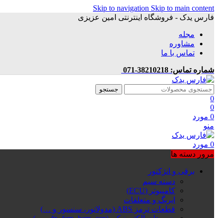
Skip to navigation
Skip to main content
فارس یدک - فروشگاه اینترنتی امین عزیزی
مجله
مشاوره
تماس با ما
شماره تماس: 38210218-071
جستجو
0
0
0
مورد
منو
0
مورد
مرور دسته ها
برقی و انژکتور
دسته سیم
کامپیوتر (ECU)
ایربگ و متعلقات
قطعات ترمز ABS (مدولاتور، سنسور و …)