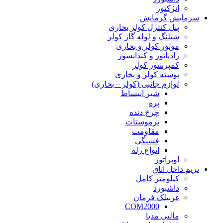
انژکتور
سرمایش گرمایش
پنل کنترل کولر بخاری
شیلنگ و لوله گاز کولر
موتور کولر و بخاری
رادیاتور و کندانسور
کمپرسور کولر
پوسته کولر و بخاری
لوازم جانبی (کولر – بخاری)
شیر انبساط
پره
چرخ دنده
ترموستات
مقاومت
فشنگی
انواع رله
اوپراتور
تریم داخل اتاق
کیلومتر کامل
داشبورد
غربیلک فرمان
COM2000
مالتی مدیا