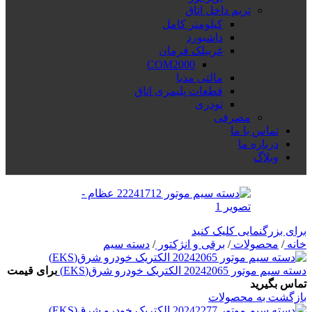
تریم داخل اتاق
کیلومتر کامل
داشبورد
غربیلک فرمان
COM2000
مالتی مدیا
قطعات پلیمری اتاق
تودری
مصرفی
تماس با ما
درباره ما
وبلاگ
برای بزرگنمایی کلیک کنید
خانه
/
محصولات
/
برقی و انژکتور
/
دسته سیم
دسته سیم موتور 20242065 الکتریک خودرو شرق(EKS)
برای قیمت
تماس بگیرید
بازگشت به محصولات