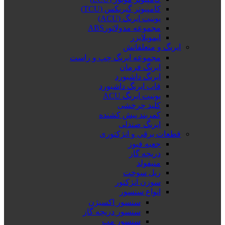
کامپیوتر گیربکس (TCU)
یونیت ایربگ (ACU)
مجموعه مدولاتورABS
ایموبلایزر
ایربگ و متعلقاتش
مجموعه ایربگ چپ و راست
ایربگ فرمان
ایربگ داشبورد
قاب ایربگ داشبورد
یونیت ایربگ ACU
کلید چرخشی
کمربند پیش کشنده
ایربگ صندلی
قطعات برقی و انژکتوری
جعبه فیوز
دریچه گاز
منیفولد
ریل سوخت
سوزن انژکتور
انواع سنسور
سنسور اکسیژن
سنسور دریچه گاز
سنسور مپ