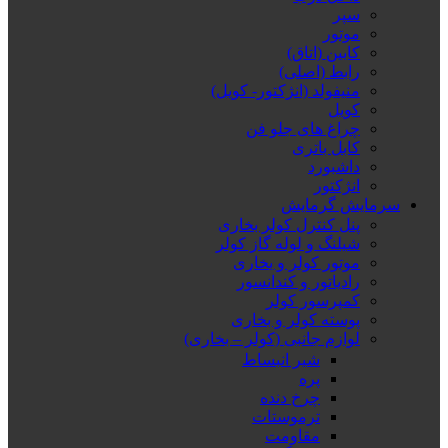
سپر
موتور
کابین (اتاق)
رابط (اصلی)
منیفولد (انژکتور- کویل)
کویل
چراغ های جلو فن
کابل باتری
داشبورد
انژکتور
سرمایش گرمایش
پنل کنترل کولر بخاری
شیلنگ و لوله گاز کولر
موتور کولر و بخاری
رادیاتور و کندانسور
کمپرسور کولر
پوسته کولر و بخاری
لوازم جانبی (کولر – بخاری)
شیر انبساط
پره
چرخ دنده
ترموستات
مقاومت