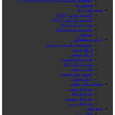
جعبه‌های الکترونیکی (fn، fcm، bcm، ccn و …)
سنسور ها
یونیت کنترل ها
کامپیوتر موتور (ECU)
کامپیوتر گیربکس (TCU)
یونیت ایربگ (ACU)
مجموعه مدولاتورABS
ایموبلایزر
ایربگ و متعلقاتش
مجموعه ایربگ چپ و راست
ایربگ فرمان
ایربگ داشبورد
قاب ایربگ داشبورد
یونیت ایربگ ACU
کلید چرخشی
کمربند پیش کشنده
ایربگ صندلی
سامانه مالتی پلکس
نود داخل موتور
نود داخل اتاق
نود داخل صندوق
نود داخل درب
سیم کشی
داخل درب