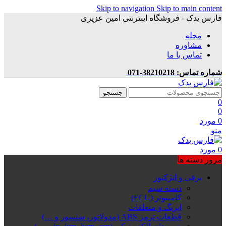
Skip to navigation
Skip to main content
فارس یدک - فروشگاه اینترنتی امین عزیزی
مجله
مشاوره
تماس با ما
شماره تماس: 38210218-071
جستجو
0
0
0
مورد
منو
0
مورد
مرور دسته ها
برقی و انژکتور
دسته سیم
کامپیوتر (ECU)
ایربگ و متعلقات
قطعات ترمز ABS (مدولاتور، سنسور و …)