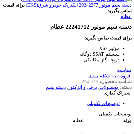
دسته سیم موتور 20242277 الکتریک خودرو شرق(EKS)
برای قیمت
تماس بگیرید
عظام
دسته سیم موتور 22241712 عظام
برای قیمت تماس بگیرید
موتور Xu7
سیستم SSAT دوگانه
دریچه گاز مکانیکی
مقايسه
افزودن به علاقه مندی
شناسه محصول:
22241712
دسته:
محصولات
,
برقی و انژکتور
,
دسته سیم
اشتراک گذاری:
توضیحات تکمیلی
توضیحات تکمیلی
برند
عظام