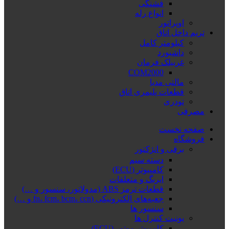
فشنگی
انواع رله
اوپراتور
تریم داخل اتاق
کیلومتر کامل
داشبورد
غربیلک فرمان
COM2000
مالتی مدیا
قطعات پلیمری اتاق
تودری
مصرفی
صفحه نخست
فروشگاه
برقی و انژکتور
دسته سیم
کامپیوتر (ECU)
ایربگ و متعلقات
قطعات ترمز ABS (مدولاتور، سنسور و …)
جعبه‌های الکترونیکی (fn، fcm، bcm، ccn و …)
سنسور ها
یونیت کنترل ها
کامپیوتر موتور (ECU)