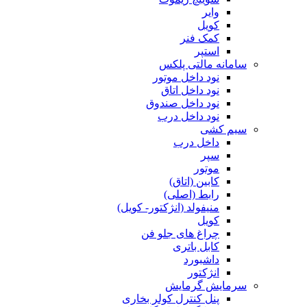
وایر
کویل
کمک فنر
استپر
سامانه مالتی پلکس
نود داخل موتور
نود داخل اتاق
نود داخل صندوق
نود داخل درب
سیم کشی
داخل درب
سپر
موتور
کابین (اتاق)
رابط (اصلی)
منیفولد (انژکتور- کویل)
کویل
چراغ های جلو فن
کابل باتری
داشبورد
انژکتور
سرمایش گرمایش
پنل کنترل کولر بخاری