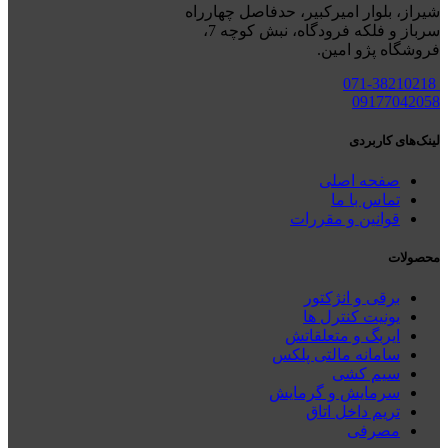
شیراز، بلوار امیرکبیر، حدفاصل چهارراه
سرباز و فلکه فرودگاه، نبش کوچه 7،
فروشگاه پژو امین.
071-38210218
09177042058
لینک‌های کاربردی
صفحه اصلی
تماس با ما
قوانین و مقررات
محصولات
برقی و انژکتور
یونیت کنترل ها
ایربگ و متعلقاتش
سامانه مالتی پلکس
سیم کشی
سرمایش و گرمایش
تریم داخل اتاق
مصرفی