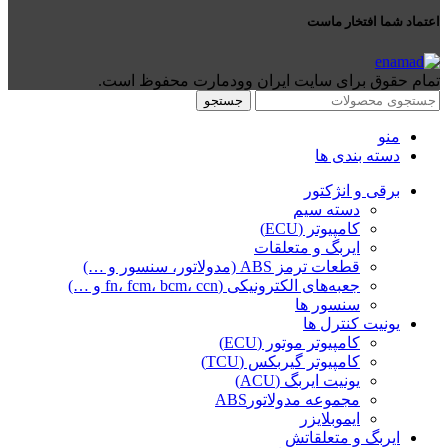
اعتماد شما افتخار ماست
تمام حقوق برای سایت ایران وودمارت محفوظ است.
جستجو
منو
دسته بندی ها
برقی و انژکتور
دسته سیم
کامپیوتر (ECU)
ایربگ و متعلقات
قطعات ترمز ABS (مدولاتور، سنسور و …)
جعبه‌های الکترونیکی (fn، fcm، bcm، ccn و …)
سنسور ها
یونیت کنترل ها
کامپیوتر موتور (ECU)
کامپیوتر گیربکس (TCU)
یونیت ایربگ (ACU)
مجموعه مدولاتورABS
ایموبلایزر
ایربگ و متعلقاتش