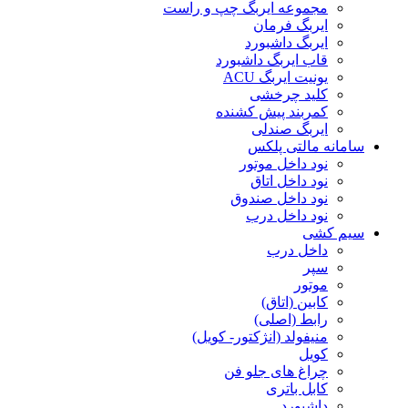
مجموعه ایربگ چپ و راست
ایربگ فرمان
ایربگ داشبورد
قاب ایربگ داشبورد
یونیت ایربگ ACU
کلید چرخشی
کمربند پیش کشنده
ایربگ صندلی
سامانه مالتی پلکس
نود داخل موتور
نود داخل اتاق
نود داخل صندوق
نود داخل درب
سیم کشی
داخل درب
سپر
موتور
کابین (اتاق)
رابط (اصلی)
منیفولد (انژکتور- کویل)
کویل
چراغ های جلو فن
کابل باتری
داشبورد