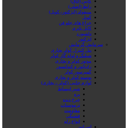
کابین (اتاق)
رابط (اصلی)
منیفولد (انژکتور- کویل)
کویل
چراغ های جلو فن
کابل باتری
داشبورد
انژکتور
سرمایش گرمایش
پنل کنترل کولر بخاری
شیلنگ و لوله گاز کولر
موتور کولر و بخاری
رادیاتور و کندانسور
کمپرسور کولر
پوسته کولر و بخاری
لوازم جانبی (کولر – بخاری)
شیر انبساط
پره
چرخ دنده
ترموستات
مقاومت
فشنگی
انواع رله
اوپراتور