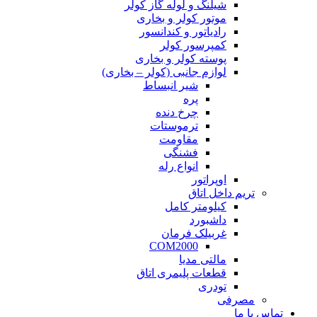
شیلنگ و لوله گاز کولر
موتور کولر و بخاری
رادیاتور و کندانسور
کمپرسور کولر
پوسته کولر و بخاری
لوازم جانبی (کولر – بخاری)
شیر انبساط
پره
چرخ دنده
ترموستات
مقاومت
فشنگی
انواع رله
اوپراتور
تریم داخل اتاق
کیلومتر کامل
داشبورد
غربیلک فرمان
COM2000
مالتی مدیا
قطعات پلیمری اتاق
تودری
مصرفی
تماس با ما