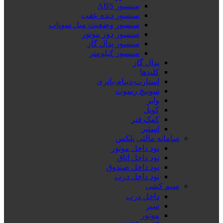
سنسور ABS
سنسور دنده عقب
سنسور وضعیت میل سوپاپ
سنسور دور موتور
سنسور پدال گاز
سنسور کیلومتر
پدال گاز
کلیدها
استارت-دینام-باتری
سوییچ ریموت
وایر
کویل
کمک فنر
استپر
سامانه مالتی پلکس
نود داخل موتور
نود داخل اتاق
نود داخل صندوق
نود داخل درب
سیم کشی
داخل درب
سپر
موتور