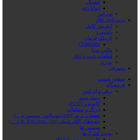
فشنگی
انواع رله
اوپراتور
تریم داخل اتاق
کیلومتر کامل
داشبورد
غربیلک فرمان
COM2000
مالتی مدیا
قطعات پلیمری اتاق
تودری
مصرفی
صفحه نخست
فروشگاه
برقی و انژکتور
دسته سیم
کامپیوتر (ECU)
ایربگ و متعلقات
قطعات ترمز ABS (مدولاتور، سنسور و …)
جعبه‌های الکترونیکی (fn، fcm، bcm، ccn و …)
سنسور ها
یونیت کنترل ها
کامپیوتر موتور (ECU)