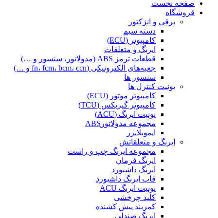
صفحه نخست
فروشگاه
برقی و انژکتور
دسته سیم
کامپیوتر (ECU)
ایربگ و متعلقات
قطعات ترمز ABS (مدولاتور، سنسور و …)
جعبه‌های الکترونیکی (fn، fcm، bcm، ccn و …)
سنسور ها
یونیت کنترل ها
کامپیوتر موتور (ECU)
کامپیوتر گیربکس (TCU)
یونیت ایربگ (ACU)
مجموعه مدولاتورABS
ایموبلایزر
ایربگ و متعلقاتش
مجموعه ایربگ چپ و راست
ایربگ فرمان
ایربگ داشبورد
قاب ایربگ داشبورد
یونیت ایربگ ACU
کلید چرخشی
کمربند پیش کشنده
ایربگ صندلی