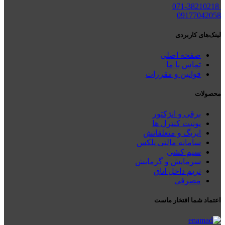
071-38210218
09177042058
لینک‌های کاربردی
صفحه اصلی
تماس با ما
قوانین و مقررات
محصولات
برقی و انژکتور
یونیت کنترل ها
ایربگ و متعلقاتش
سامانه مالتی پلکس
سیم کشی
سرمایش و گرمایش
تریم داخل اتاق
مصرفی
اعتماد شما افتخار ماست