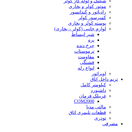
شیلنگ و لوله گاز کولر
موتور کولر و بخاری
رادیاتور و کندانسور
کمپرسور کولر
پوسته کولر و بخاری
لوازم جانبی (کولر – بخاری)
شیر انبساط
پره
چرخ دنده
ترموستات
مقاومت
فشنگی
انواع رله
اوپراتور
تریم داخل اتاق
کیلومتر کامل
داشبورد
غربیلک فرمان
COM2000
مالتی مدیا
قطعات پلیمری اتاق
تودری
مصرفی