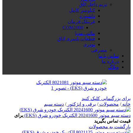
تریم داخل اتاق
کیلومتر کامل
داشبورد
غربیلک فرمان
COM2000
مالتی مدیا
قطعات پلیمری اتاق
تودری
مصرفی
تماس با ما
درباره ما
وبلاگ
برای بزرگنمایی کلیک کنید
خانه
/
محصولات
/
برقی و انژکتور
/
دسته سیم
دسته سیم موتور 20241600 الکتریک خودرو شرق (EKS)
برای
قیمت تماس بگیرید
بازگشت به محصولات