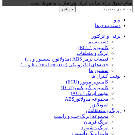
تمام حقوق برای سایت ایران وودمارت محفوظ است.
جستجو
منو
دسته بندی ها
برقی و انژکتور
دسته سیم
کامپیوتر (ECU)
ایربگ و متعلقات
قطعات ترمز ABS (مدولاتور، سنسور و …)
جعبه‌های الکترونیکی (fn، fcm، bcm، ccn و …)
سنسور ها
یونیت کنترل ها
کامپیوتر موتور (ECU)
کامپیوتر گیربکس (TCU)
یونیت ایربگ (ACU)
مجموعه مدولاتورABS
ایموبلایزر
ایربگ و متعلقاتش
مجموعه ایربگ چپ و راست
ایربگ فرمان
ایربگ داشبورد
قاب ایربگ داشبورد