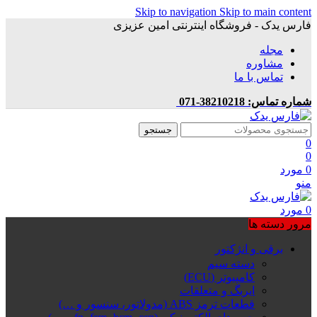
Skip to navigation
Skip to main content
فارس یدک - فروشگاه اینترنتی امین عزیزی
مجله
مشاوره
تماس با ما
شماره تماس: 38210218-071
جستجو
0
0
0
مورد
منو
0
مورد
مرور دسته ها
برقی و انژکتور
دسته سیم
کامپیوتر (ECU)
ایربگ و متعلقات
قطعات ترمز ABS (مدولاتور، سنسور و …)