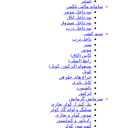
استپر
سامانه مالتی پلکس
نود داخل موتور
نود داخل اتاق
نود داخل صندوق
نود داخل درب
سیم کشی
داخل درب
سپر
موتور
کابین (اتاق)
رابط (اصلی)
منیفولد (انژکتور- کویل)
کویل
چراغ های جلو فن
کابل باتری
داشبورد
انژکتور
سرمایش گرمایش
پنل کنترل کولر بخاری
شیلنگ و لوله گاز کولر
موتور کولر و بخاری
رادیاتور و کندانسور
کمپرسور کولر