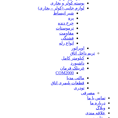
پوسته کولر و بخاری
لوازم جانبی (کولر – بخاری)
شیر انبساط
پره
چرخ دنده
ترموستات
مقاومت
فشنگی
انواع رله
اوپراتور
تریم داخل اتاق
کیلومتر کامل
داشبورد
غربیلک فرمان
COM2000
مالتی مدیا
قطعات پلیمری اتاق
تودری
مصرفی
تماس با ما
درباره ما
وبلاگ
علاقه مندی
مقايسه