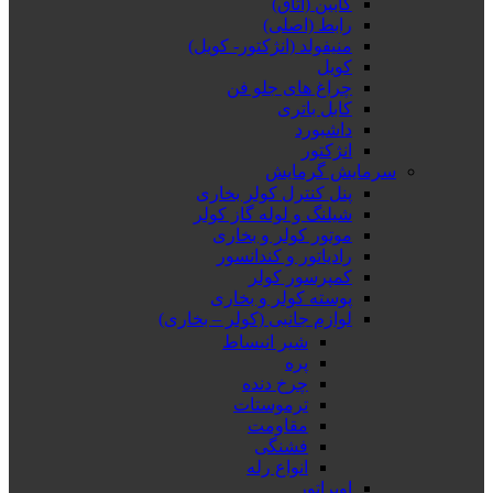
کابین (اتاق)
رابط (اصلی)
منیفولد (انژکتور- کویل)
کویل
چراغ های جلو فن
کابل باتری
داشبورد
انژکتور
سرمایش گرمایش
پنل کنترل کولر بخاری
شیلنگ و لوله گاز کولر
موتور کولر و بخاری
رادیاتور و کندانسور
کمپرسور کولر
پوسته کولر و بخاری
لوازم جانبی (کولر – بخاری)
شیر انبساط
پره
چرخ دنده
ترموستات
مقاومت
فشنگی
انواع رله
اوپراتور