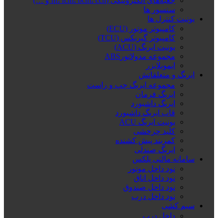
جعبه‌های الکترونیکی (fn، fcm، bcm، ccn و …)
سنسور ها
یونیت کنترل ها
کامپیوتر موتور (ECU)
کامپیوتر گیربکس (TCU)
یونیت ایربگ (ACU)
مجموعه مدولاتورABS
ایموبلایزر
ایربگ و متعلقاتش
مجموعه ایربگ چپ و راست
ایربگ فرمان
ایربگ داشبورد
قاب ایربگ داشبورد
یونیت ایربگ ACU
کلید چرخشی
کمربند پیش کشنده
ایربگ صندلی
سامانه مالتی پلکس
نود داخل موتور
نود داخل اتاق
نود داخل صندوق
نود داخل درب
سیم کشی
داخل درب