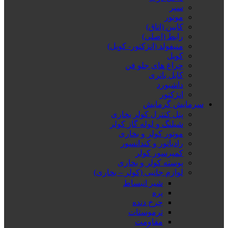
سپر
موتور
کابین (اتاق)
رابط (اصلی)
منیفولد (انژکتور- کویل)
کویل
چراغ های جلو فن
کابل باتری
داشبورد
انژکتور
سرمایش گرمایش
پنل کنترل کولر بخاری
شیلنگ و لوله گاز کولر
موتور کولر و بخاری
رادیاتور و کندانسور
کمپرسور کولر
پوسته کولر و بخاری
لوازم جانبی (کولر – بخاری)
شیر انبساط
پره
چرخ دنده
ترموستات
مقاومت