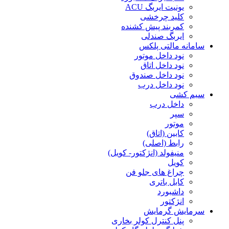
یونیت ایربگ ACU
کلید چرخشی
کمربند پیش کشنده
ایربگ صندلی
سامانه مالتی پلکس
نود داخل موتور
نود داخل اتاق
نود داخل صندوق
نود داخل درب
سیم کشی
داخل درب
سپر
موتور
کابین (اتاق)
رابط (اصلی)
منیفولد (انژکتور- کویل)
کویل
چراغ های جلو فن
کابل باتری
داشبورد
انژکتور
سرمایش گرمایش
پنل کنترل کولر بخاری