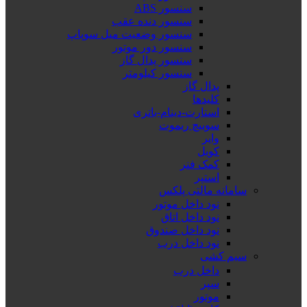
سنسور ABS
سنسور دنده عقب
سنسور وضعیت میل سوپاپ
سنسور دور موتور
سنسور پدال گاز
سنسور کیلومتر
پدال گاز
کلیدها
استارت-دینام-باتری
سوییچ ریموت
وایر
کویل
کمک فنر
استپر
سامانه مالتی پلکس
نود داخل موتور
نود داخل اتاق
نود داخل صندوق
نود داخل درب
سیم کشی
داخل درب
سپر
موتور