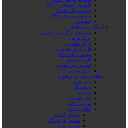
کامپیوتر گیربکس (TCU)
یونیت ایربگ (ACU)
مجموعه مدولاتورABS
ایموبلایزر
ایربگ و متعلقاتش
مجموعه ایربگ چپ و راست
ایربگ فرمان
ایربگ داشبورد
قاب ایربگ داشبورد
یونیت ایربگ ACU
کلید چرخشی
کمربند پیش کشنده
ایربگ صندلی
قطعات برقی و انژکتوری
جعبه فیوز
دریچه گاز
منیفولد
ریل سوخت
سوزن انژکتور
انواع سنسور
سنسور اکسیژن
سنسور دریچه گاز
سنسور مپ