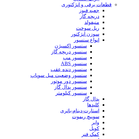
قطعات برقی و انژکتوری
جعبه فیوز
دریچه گاز
منیفولد
ریل سوخت
سوزن انژکتور
انواع سنسور
سنسور اکسیژن
سنسور دریچه گاز
سنسور مپ
سنسور ABS
سنسور دنده عقب
سنسور وضعیت میل سوپاپ
سنسور دور موتور
سنسور پدال گاز
سنسور کیلومتر
پدال گاز
کلیدها
استارت-دینام-باتری
سوییچ ریموت
وایر
کویل
کمک فنر