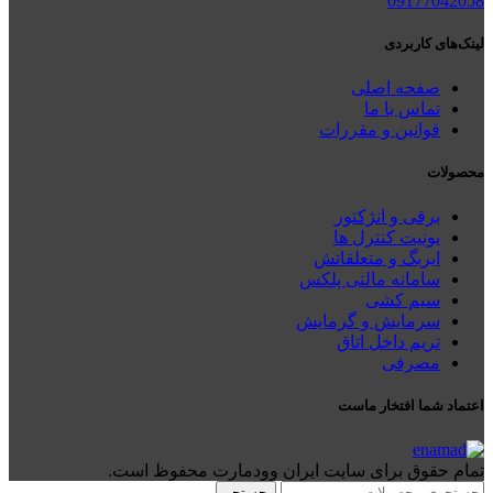
09177042058
لینک‌های کاربردی
صفحه اصلی
تماس با ما
قوانین و مقررات
محصولات
برقی و انژکتور
یونیت کنترل ها
ایربگ و متعلقاتش
سامانه مالتی پلکس
سیم کشی
سرمایش و گرمایش
تریم داخل اتاق
مصرفی
اعتماد شما افتخار ماست
تمام حقوق برای سایت ایران وودمارت محفوظ است.
جستجو