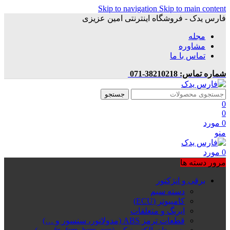
Skip to navigation
Skip to main content
فارس یدک - فروشگاه اینترنتی امین عزیزی
مجله
مشاوره
تماس با ما
شماره تماس: 38210218-071
جستجو
0
0
0
مورد
منو
0
مورد
مرور دسته ها
برقی و انژکتور
دسته سیم
کامپیوتر (ECU)
ایربگ و متعلقات
قطعات ترمز ABS (مدولاتور، سنسور و …)