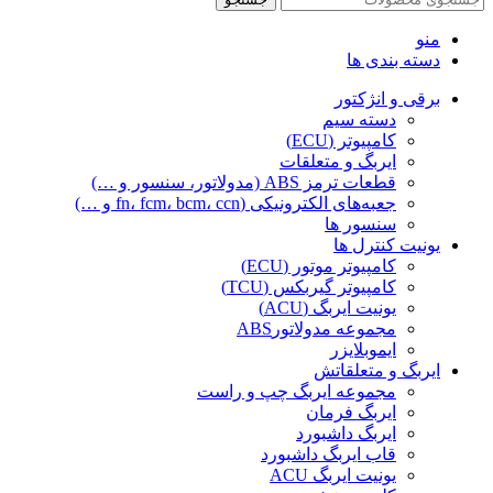
منو
دسته بندی ها
برقی و انژکتور
دسته سیم
کامپیوتر (ECU)
ایربگ و متعلقات
قطعات ترمز ABS (مدولاتور، سنسور و …)
جعبه‌های الکترونیکی (fn، fcm، bcm، ccn و …)
سنسور ها
یونیت کنترل ها
کامپیوتر موتور (ECU)
کامپیوتر گیربکس (TCU)
یونیت ایربگ (ACU)
مجموعه مدولاتورABS
ایموبلایزر
ایربگ و متعلقاتش
مجموعه ایربگ چپ و راست
ایربگ فرمان
ایربگ داشبورد
قاب ایربگ داشبورد
یونیت ایربگ ACU