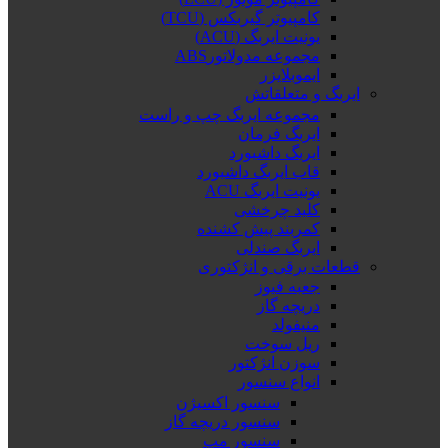
کامپیوتر گیربکس (TCU)
یونیت ایربگ (ACU)
مجموعه مدولاتورABS
ایموبلایزر
ایربگ و متعلقاتش
مجموعه ایربگ چپ و راست
ایربگ فرمان
ایربگ داشبورد
قاب ایربگ داشبورد
یونیت ایربگ ACU
کلید چرخشی
کمربند پیش کشنده
ایربگ صندلی
قطعات برقی و انژکتوری
جعبه فیوز
دریچه گاز
منیفولد
ریل سوخت
سوزن انژکتور
انواع سنسور
سنسور اکسیژن
سنسور دریچه گاز
سنسور مپ