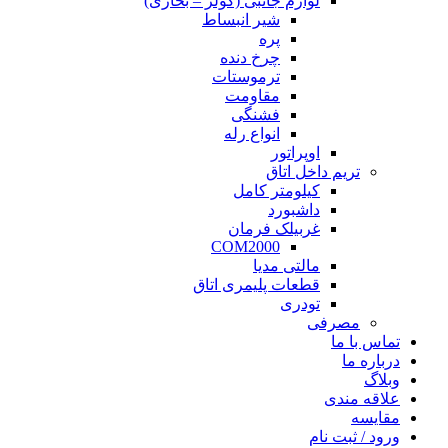
لوازم جانبی (کولر – بخاری)
شیر انبساط
پره
چرخ دنده
ترموستات
مقاومت
فشنگی
انواع رله
اوپراتور
تریم داخل اتاق
کیلومتر کامل
داشبورد
غربیلک فرمان
COM2000
مالتی مدیا
قطعات پلیمری اتاق
تودری
مصرفی
تماس با ما
درباره ما
وبلاگ
علاقه مندی
مقايسه
ورود / ثبت نام