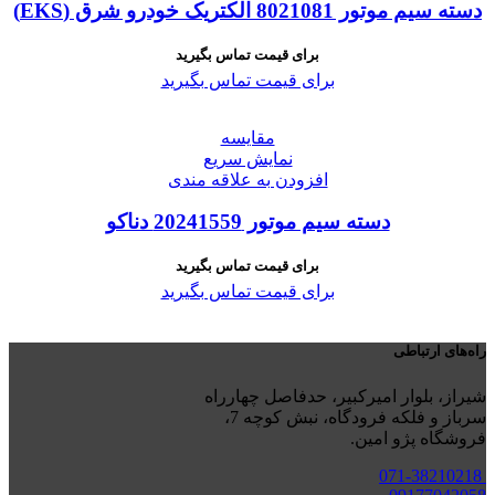
دسته سیم موتور 8021081 الکتریک خودرو شرق (EKS)
برای قیمت تماس بگیرید
برای قیمت تماس بگیرید
مقايسه
نمایش سریع
افزودن به علاقه مندی
دسته سیم موتور 20241559 دناکو
برای قیمت تماس بگیرید
برای قیمت تماس بگیرید
راه‌های ارتباطی
شیراز، بلوار امیرکبیر، حدفاصل چهارراه
سرباز و فلکه فرودگاه، نبش کوچه 7،
فروشگاه پژو امین.
071-38210218