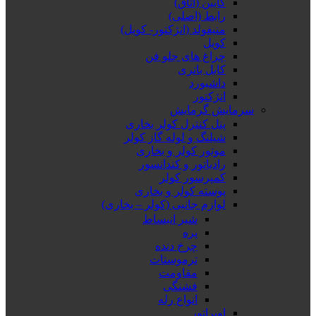
کابین (اتاق)
رابط (اصلی)
منیفولد (انژکتور- کویل)
کویل
چراغ های جلو فن
کابل باتری
داشبورد
انژکتور
سرمایش گرمایش
پنل کنترل کولر بخاری
شیلنگ و لوله گاز کولر
موتور کولر و بخاری
رادیاتور و کندانسور
کمپرسور کولر
پوسته کولر و بخاری
لوازم جانبی (کولر – بخاری)
شیر انبساط
پره
چرخ دنده
ترموستات
مقاومت
فشنگی
انواع رله
اوپراتور