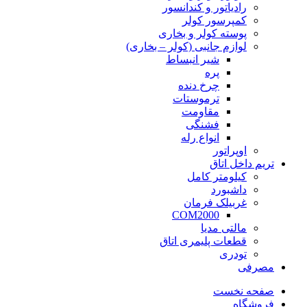
رادیاتور و کندانسور
کمپرسور کولر
پوسته کولر و بخاری
لوازم جانبی (کولر – بخاری)
شیر انبساط
پره
چرخ دنده
ترموستات
مقاومت
فشنگی
انواع رله
اوپراتور
تریم داخل اتاق
کیلومتر کامل
داشبورد
غربیلک فرمان
COM2000
مالتی مدیا
قطعات پلیمری اتاق
تودری
مصرفی
صفحه نخست
فروشگاه