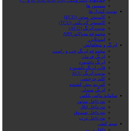
جعبه‌های الکترونیکی (fn، fcm، bcm، ccn و …)
سنسور ها
یونیت کنترل ها
کامپیوتر موتور (ECU)
کامپیوتر گیربکس (TCU)
یونیت ایربگ (ACU)
مجموعه مدولاتورABS
ایموبلایزر
ایربگ و متعلقاتش
مجموعه ایربگ چپ و راست
ایربگ فرمان
ایربگ داشبورد
قاب ایربگ داشبورد
یونیت ایربگ ACU
کلید چرخشی
کمربند پیش کشنده
ایربگ صندلی
سامانه مالتی پلکس
نود داخل موتور
نود داخل اتاق
نود داخل صندوق
نود داخل درب
سیم کشی
داخل درب