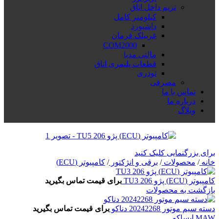
تریم داخل اتاق
کیلومتر کامل
داشبورد
غربیلک فرمان
COM2000
مالتی مدیا
قطعات پلیمری اتاق
تودری
مصرفی
تماس با ما
درباره ما
وبلاگ
برای بزرگنمایی کلیک کنید
خانه
/
محصولات
/
برقی و انژکتور
/
کامپیوتر (ECU)
کامپیوتر (ECU) پژو 206 TU3
برای قیمت تماس بگیرید
بازگشت به محصولات
دسته سیم موتور 20242268 دناکو
برای قیمت تماس بگیرید
MAW ایساکو