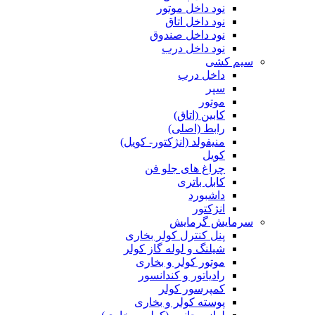
نود داخل موتور
نود داخل اتاق
نود داخل صندوق
نود داخل درب
سیم کشی
داخل درب
سپر
موتور
کابین (اتاق)
رابط (اصلی)
منیفولد (انژکتور- کویل)
کویل
چراغ های جلو فن
کابل باتری
داشبورد
انژکتور
سرمایش گرمایش
پنل کنترل کولر بخاری
شیلنگ و لوله گاز کولر
موتور کولر و بخاری
رادیاتور و کندانسور
کمپرسور کولر
پوسته کولر و بخاری