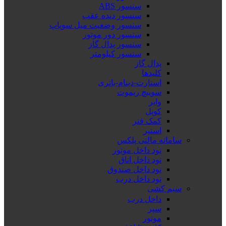
سنسور ABS
سنسور دنده عقب
سنسور وضعیت میل سوپاپ
سنسور دور موتور
سنسور پدال گاز
سنسور کیلومتر
پدال گاز
کلیدها
استارت-دینام-باتری
سوییچ ریموت
وایر
کویل
کمک فنر
استپر
سامانه مالتی پلکس
نود داخل موتور
نود داخل اتاق
نود داخل صندوق
نود داخل درب
سیم کشی
داخل درب
سپر
موتور