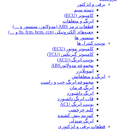
برقی و انژکتور
دسته سیم
کامپیوتر (ECU)
ایربگ و متعلقات
قطعات ترمز ABS (مدولاتور، سنسور و …)
جعبه‌های الکترونیکی (fn، fcm، bcm، ccn و …)
سنسور ها
یونیت کنترل ها
کامپیوتر موتور (ECU)
کامپیوتر گیربکس (TCU)
یونیت ایربگ (ACU)
مجموعه مدولاتورABS
ایموبلایزر
ایربگ و متعلقاتش
مجموعه ایربگ چپ و راست
ایربگ فرمان
ایربگ داشبورد
قاب ایربگ داشبورد
یونیت ایربگ ACU
کلید چرخشی
کمربند پیش کشنده
ایربگ صندلی
قطعات برقی و انژکتوری