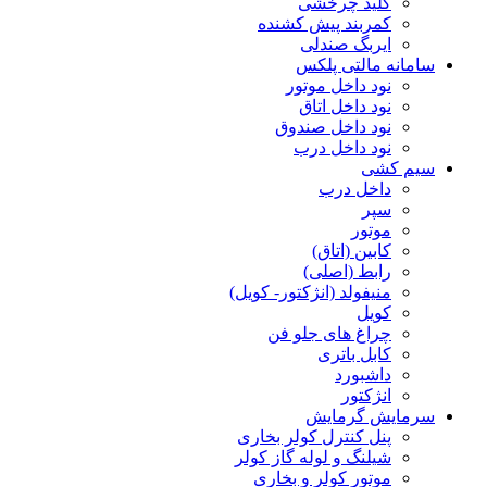
کلید چرخشی
کمربند پیش کشنده
ایربگ صندلی
سامانه مالتی پلکس
نود داخل موتور
نود داخل اتاق
نود داخل صندوق
نود داخل درب
سیم کشی
داخل درب
سپر
موتور
کابین (اتاق)
رابط (اصلی)
منیفولد (انژکتور- کویل)
کویل
چراغ های جلو فن
کابل باتری
داشبورد
انژکتور
سرمایش گرمایش
پنل کنترل کولر بخاری
شیلنگ و لوله گاز کولر
موتور کولر و بخاری