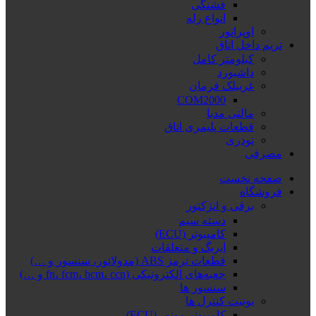
فشنگی
انواع رله
اوپراتور
تریم داخل اتاق
کیلومتر کامل
داشبورد
غربیلک فرمان
COM2000
مالتی مدیا
قطعات پلیمری اتاق
تودری
مصرفی
صفحه نخست
فروشگاه
برقی و انژکتور
دسته سیم
کامپیوتر (ECU)
ایربگ و متعلقات
قطعات ترمز ABS (مدولاتور، سنسور و …)
جعبه‌های الکترونیکی (fn، fcm، bcm، ccn و …)
سنسور ها
یونیت کنترل ها
کامپیوتر موتور (ECU)