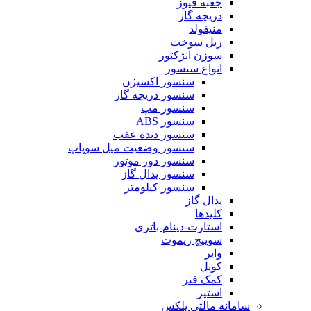
جعبه فیوز
دریچه گاز
منیفولد
ریل سوخت
سوزن انژکتور
انواع سنسور
سنسور اکسیژن
سنسور دریچه گاز
سنسور مپ
سنسور ABS
سنسور دنده عقب
سنسور وضعیت میل سوپاپ
سنسور دور موتور
سنسور پدال گاز
سنسور کیلومتر
پدال گاز
کلیدها
استارت-دینام-باتری
سوییچ ریموت
وایر
کویل
کمک فنر
استپر
سامانه مالتی پلکس