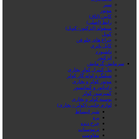
سپر
موتور
کابین (اتاق)
رابط (اصلی)
منیفولد (انژکتور- کویل)
کویل
چراغ های جلو فن
کابل باتری
داشبورد
انژکتور
سرمایش گرمایش
پنل کنترل کولر بخاری
شیلنگ و لوله گاز کولر
موتور کولر و بخاری
رادیاتور و کندانسور
کمپرسور کولر
پوسته کولر و بخاری
لوازم جانبی (کولر – بخاری)
شیر انبساط
پره
چرخ دنده
ترموستات
مقاومت