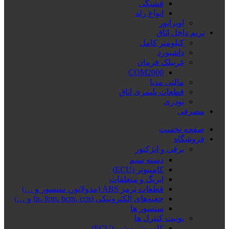
فشنگی
انواع رله
اوپراتور
تریم داخل اتاق
کیلومتر کامل
داشبورد
غربیلک فرمان
COM2000
مالتی مدیا
قطعات پلیمری اتاق
تودری
مصرفی
صفحه نخست
فروشگاه
برقی و انژکتور
دسته سیم
کامپیوتر (ECU)
ایربگ و متعلقات
قطعات ترمز ABS (مدولاتور، سنسور و …)
جعبه‌های الکترونیکی (fn، fcm، bcm، ccn و …)
سنسور ها
یونیت کنترل ها
کامپیوتر موتور (ECU)