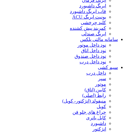
ایربگ فرمان
ایربگ داشبورد
قاب ایربگ داشبورد
یونیت ایربگ ACU
کلید چرخشی
کمربند پیش کشنده
ایربگ صندلی
سامانه مالتی پلکس
نود داخل موتور
نود داخل اتاق
نود داخل صندوق
نود داخل درب
سیم کشی
داخل درب
سپر
موتور
کابین (اتاق)
رابط (اصلی)
منیفولد (انژکتور- کویل)
کویل
چراغ های جلو فن
کابل باتری
داشبورد
انژکتور