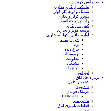
سرمایش گرمایش
پنل کنترل کولر بخاری
شیلنگ و لوله گاز کولر
موتور کولر و بخاری
رادیاتور و کندانسور
کمپرسور کولر
پوسته کولر و بخاری
لوازم جانبی (کولر – بخاری)
شیر انبساط
پره
چرخ دنده
ترموستات
مقاومت
فشنگی
انواع رله
اوپراتور
تریم داخل اتاق
کیلومتر کامل
داشبورد
غربیلک فرمان
COM2000
مالتی مدیا
قطعات پلیمری اتاق
تودری