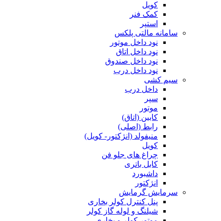
کویل
کمک فنر
استپر
سامانه مالتی پلکس
نود داخل موتور
نود داخل اتاق
نود داخل صندوق
نود داخل درب
سیم کشی
داخل درب
سپر
موتور
کابین (اتاق)
رابط (اصلی)
منیفولد (انژکتور- کویل)
کویل
چراغ های جلو فن
کابل باتری
داشبورد
انژکتور
سرمایش گرمایش
پنل کنترل کولر بخاری
شیلنگ و لوله گاز کولر
موتور کولر و بخاری