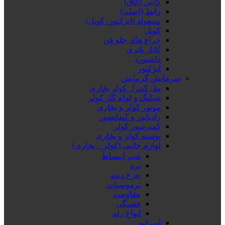
کابین (اتاق)
رابط (اصلی)
منیفولد (انژکتور- کویل)
کویل
چراغ های جلو فن
کابل باتری
داشبورد
انژکتور
سرمایش گرمایش
پنل کنترل کولر بخاری
شیلنگ و لوله گاز کولر
موتور کولر و بخاری
رادیاتور و کندانسور
کمپرسور کولر
پوسته کولر و بخاری
لوازم جانبی (کولر – بخاری)
شیر انبساط
پره
چرخ دنده
ترموستات
مقاومت
فشنگی
انواع رله
اوپراتور