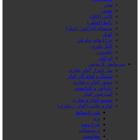
سپر
موتور
کابین (اتاق)
رابط (اصلی)
منیفولد (انژکتور- کویل)
کویل
چراغ های جلو فن
کابل باتری
داشبورد
انژکتور
سرمایش گرمایش
پنل کنترل کولر بخاری
شیلنگ و لوله گاز کولر
موتور کولر و بخاری
رادیاتور و کندانسور
کمپرسور کولر
پوسته کولر و بخاری
لوازم جانبی (کولر – بخاری)
شیر انبساط
پره
چرخ دنده
ترموستات
مقاومت