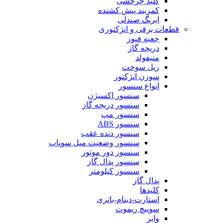
کلید چرخشی
کمربند پیش کشنده
ایربگ صندلی
قطعات برقی و انژکتوری
جعبه فیوز
دریچه گاز
منیفولد
ریل سوخت
سوزن انژکتور
انواع سنسور
سنسور اکسیژن
سنسور دریچه گاز
سنسور مپ
سنسور ABS
سنسور دنده عقب
سنسور وضعیت میل سوپاپ
سنسور دور موتور
سنسور پدال گاز
سنسور کیلومتر
پدال گاز
کلیدها
استارت-دینام-باتری
سوییچ ریموت
وایر