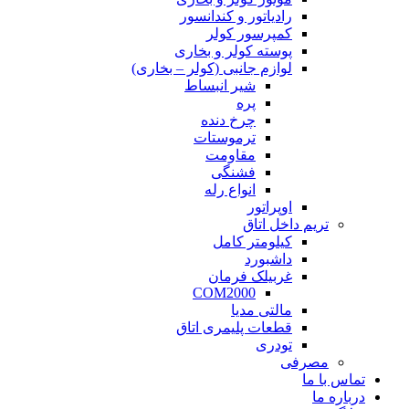
رادیاتور و کندانسور
کمپرسور کولر
پوسته کولر و بخاری
لوازم جانبی (کولر – بخاری)
شیر انبساط
پره
چرخ دنده
ترموستات
مقاومت
فشنگی
انواع رله
اوپراتور
تریم داخل اتاق
کیلومتر کامل
داشبورد
غربیلک فرمان
COM2000
مالتی مدیا
قطعات پلیمری اتاق
تودری
مصرفی
تماس با ما
درباره ما