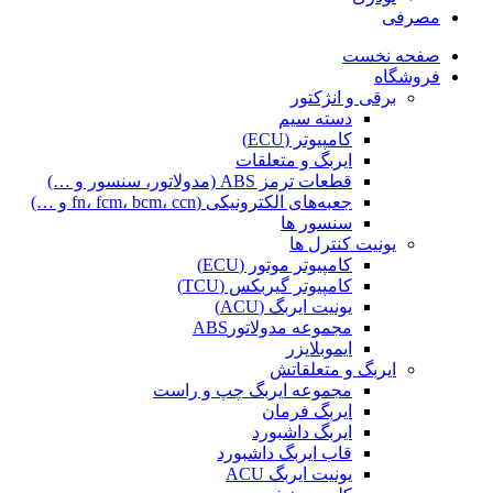
مصرفی
صفحه نخست
فروشگاه
برقی و انژکتور
دسته سیم
کامپیوتر (ECU)
ایربگ و متعلقات
قطعات ترمز ABS (مدولاتور، سنسور و …)
جعبه‌های الکترونیکی (fn، fcm، bcm، ccn و …)
سنسور ها
یونیت کنترل ها
کامپیوتر موتور (ECU)
کامپیوتر گیربکس (TCU)
یونیت ایربگ (ACU)
مجموعه مدولاتورABS
ایموبلایزر
ایربگ و متعلقاتش
مجموعه ایربگ چپ و راست
ایربگ فرمان
ایربگ داشبورد
قاب ایربگ داشبورد
یونیت ایربگ ACU