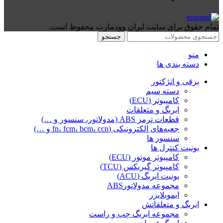
تمام حقوق برای سایت ایران وودمارت محفوظ است.
جستجو
منو
دسته بندی ها
برقی و انژکتور
دسته سیم
کامپیوتر (ECU)
ایربگ و متعلقات
قطعات ترمز ABS (مدولاتور، سنسور و …)
جعبه‌های الکترونیکی (fn، fcm، bcm، ccn و …)
سنسور ها
یونیت کنترل ها
کامپیوتر موتور (ECU)
کامپیوتر گیربکس (TCU)
یونیت ایربگ (ACU)
مجموعه مدولاتورABS
ایموبلایزر
ایربگ و متعلقاتش
مجموعه ایربگ چپ و راست