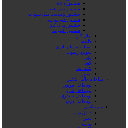
سنسور ABS
سنسور دنده عقب
سنسور وضعیت میل سوپاپ
سنسور دور موتور
سنسور پدال گاز
سنسور کیلومتر
پدال گاز
کلیدها
استارت-دینام-باتری
سوییچ ریموت
وایر
کویل
کمک فنر
استپر
سامانه مالتی پلکس
نود داخل موتور
نود داخل اتاق
نود داخل صندوق
نود داخل درب
سیم کشی
داخل درب
سپر
موتور