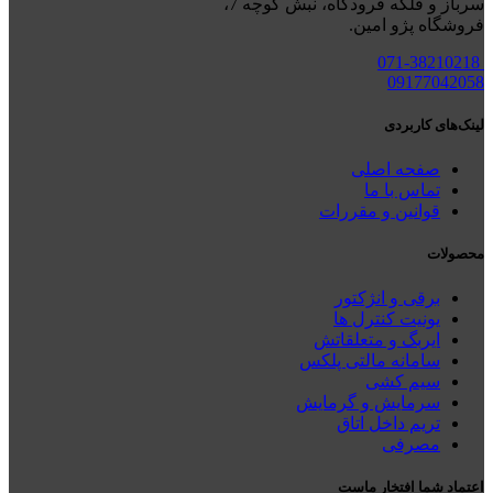
سرباز و فلکه فرودگاه، نبش کوچه 7،
فروشگاه پژو امین.
071-38210218
09177042058
لینک‌های کاربردی
صفحه اصلی
تماس با ما
قوانین و مقررات
محصولات
برقی و انژکتور
یونیت کنترل ها
ایربگ و متعلقاتش
سامانه مالتی پلکس
سیم کشی
سرمایش و گرمایش
تریم داخل اتاق
مصرفی
اعتماد شما افتخار ماست