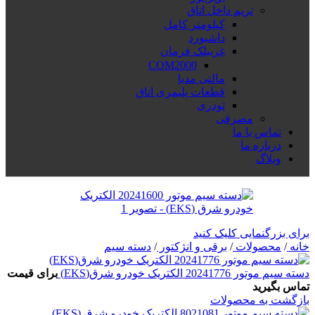
تریم داخل اتاق
کیلومتر کامل
داشبورد
غربیلک فرمان
COM2000
مالتی مدیا
قطعات پلیمری اتاق
تودری
مصرفی
تماس با ما
درباره ما
وبلاگ
برای بزرگنمایی کلیک کنید
خانه
/
محصولات
/
برقی و انژکتور
/
دسته سیم
دسته سیم موتور 20241776 الکتریک خودرو شرق(EKS)
برای قیمت
تماس بگیرید
بازگشت به محصولات