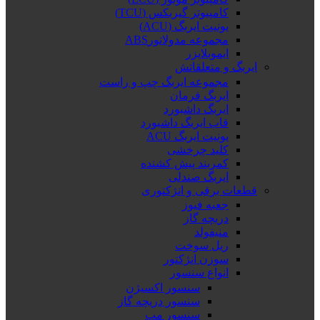
کامپیوتر گیربکس (TCU)
یونیت ایربگ (ACU)
مجموعه مدولاتورABS
ایموبلایزر
ایربگ و متعلقاتش
مجموعه ایربگ چپ و راست
ایربگ فرمان
ایربگ داشبورد
قاب ایربگ داشبورد
یونیت ایربگ ACU
کلید چرخشی
کمربند پیش کشنده
ایربگ صندلی
قطعات برقی و انژکتوری
جعبه فیوز
دریچه گاز
منیفولد
ریل سوخت
سوزن انژکتور
انواع سنسور
سنسور اکسیژن
سنسور دریچه گاز
سنسور مپ