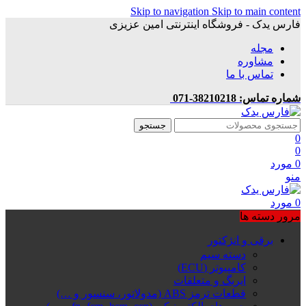
Skip to navigation
Skip to main content
فارس یدک - فروشگاه اینترنتی امین عزیزی
مجله
مشاوره
تماس با ما
شماره تماس: 38210218-071
جستجو
0
0
0
مورد
منو
0
مورد
مرور دسته ها
برقی و انژکتور
دسته سیم
کامپیوتر (ECU)
ایربگ و متعلقات
قطعات ترمز ABS (مدولاتور، سنسور و …)