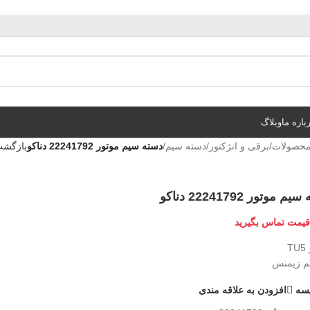
باره ما
وبلاگ
حصولات
/
برقی و انژکتور
/
دسته سیم
/
دسته سیم موتور 22241792 دناکو
بازگشت
 موتور 22241792 دناکو
قیمت تماس بگیرید
T
م زیمنس
سه
افزودن به علاقه مندی