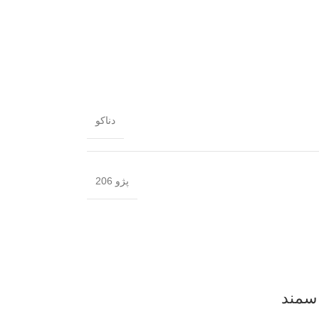
دناکو
پژو 206