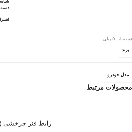
شناس
دسته:
اشترا
توضیحات تکمیلی
برند
مدل خودرو
محصولات مرتبط
رابط فنر چرخشی (کلید چرخشی) 3 کانال 