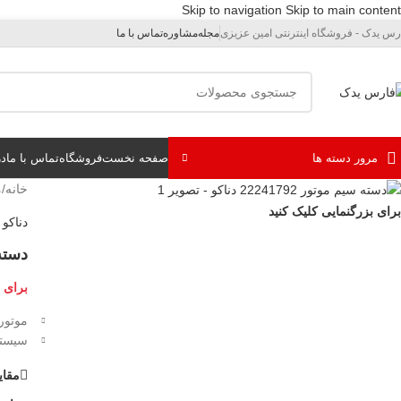
Skip to navigation
Skip to main content
رس یدک - فروشگاه اینترنتی امین عزیزی
مجله
مشاوره
تماس با ما
مرور دسته ها
صفحه نخست
فروشگاه
تماس با ما
در
خانه
/
م
برای بزرگنمایی کلیک کنید
دناکو
دسته سیم
برای 
موتور U5
سیست
مقاي