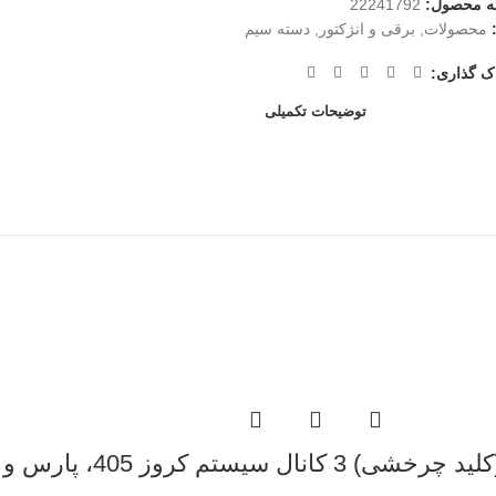
ه محصول:
22241792
محصولات
,
برقی و انژکتور
,
دسته سیم
ک گذاری:
توضیحات تکمیلی
سیستم کروز 405، پارس و سمند