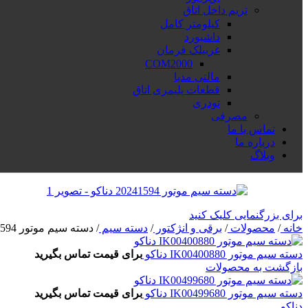
تریم داخل اتاق
کیلومتر کامل
داشبورد
غربیلک فرمان
COM2000
مالتی مدیا
قطعات پلیمری اتاق
تودری
مصرفی
تماس با ما
درباره ما
وبلاگ
برای بزرگنمایی کلیک کنید
خانه
/
محصولات
/
برقی و انژکتور
/
دسته سیم
/
دسته سیم موتور 20241594 دناکو
دسته سیم موتور IK00400880 دناکو
برای قیمت تماس بگیرید
بازگشت به محصولات
دسته سیم موتور IK00499680 دناکو
برای قیمت تماس بگیرید
دناکو