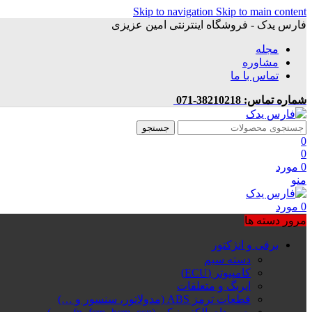
Skip to navigation
Skip to main content
فارس یدک - فروشگاه اینترنتی امین عزیزی
مجله
مشاوره
تماس با ما
شماره تماس: 38210218-071
جستجو
0
0
0
مورد
منو
0
مورد
مرور دسته ها
برقی و انژکتور
دسته سیم
کامپیوتر (ECU)
ایربگ و متعلقات
قطعات ترمز ABS (مدولاتور، سنسور و …)