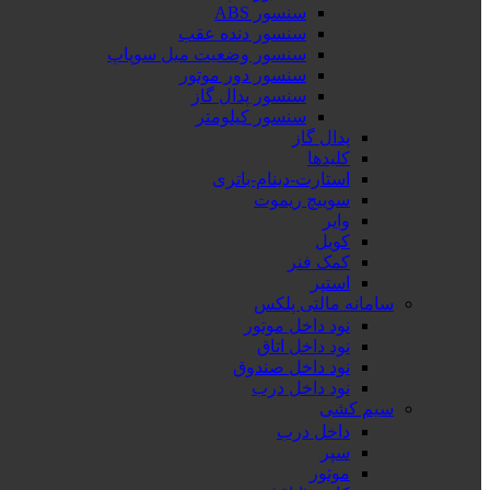
سنسور ABS
سنسور دنده عقب
سنسور وضعیت میل سوپاپ
سنسور دور موتور
سنسور پدال گاز
سنسور کیلومتر
پدال گاز
کلیدها
استارت-دینام-باتری
سوییچ ریموت
وایر
کویل
کمک فنر
استپر
سامانه مالتی پلکس
نود داخل موتور
نود داخل اتاق
نود داخل صندوق
نود داخل درب
سیم کشی
داخل درب
سپر
موتور