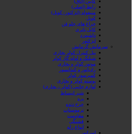
کابین (اتاق)
رابط (اصلی)
منیفولد (انژکتور- کویل)
کویل
چراغ های جلو فن
کابل باتری
داشبورد
انژکتور
سرمایش گرمایش
پنل کنترل کولر بخاری
شیلنگ و لوله گاز کولر
موتور کولر و بخاری
رادیاتور و کندانسور
کمپرسور کولر
پوسته کولر و بخاری
لوازم جانبی (کولر – بخاری)
شیر انبساط
پره
چرخ دنده
ترموستات
مقاومت
فشنگی
انواع رله
اوپراتور