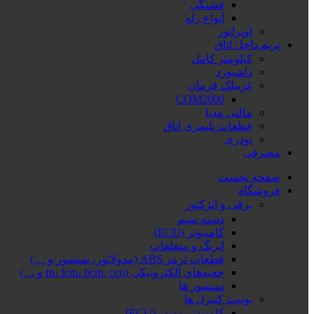
فشنگی
انواع رله
اوپراتور
تریم داخل اتاق
کیلومتر کامل
داشبورد
غربیلک فرمان
COM2000
مالتی مدیا
قطعات پلیمری اتاق
تودری
مصرفی
صفحه نخست
فروشگاه
برقی و انژکتور
دسته سیم
کامپیوتر (ECU)
ایربگ و متعلقات
قطعات ترمز ABS (مدولاتور، سنسور و …)
جعبه‌های الکترونیکی (fn، fcm، bcm، ccn و …)
سنسور ها
یونیت کنترل ها
کامپیوتر موتور (ECU)