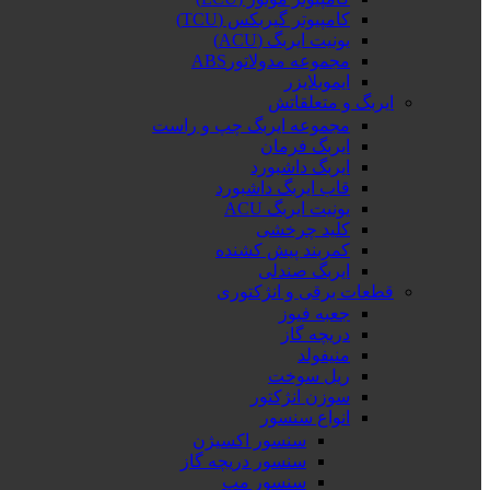
کامپیوتر گیربکس (TCU)
یونیت ایربگ (ACU)
مجموعه مدولاتورABS
ایموبلایزر
ایربگ و متعلقاتش
مجموعه ایربگ چپ و راست
ایربگ فرمان
ایربگ داشبورد
قاب ایربگ داشبورد
یونیت ایربگ ACU
کلید چرخشی
کمربند پیش کشنده
ایربگ صندلی
قطعات برقی و انژکتوری
جعبه فیوز
دریچه گاز
منیفولد
ریل سوخت
سوزن انژکتور
انواع سنسور
سنسور اکسیژن
سنسور دریچه گاز
سنسور مپ