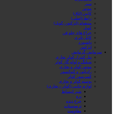
سپر
موتور
کابین (اتاق)
رابط (اصلی)
منیفولد (انژکتور- کویل)
کویل
چراغ های جلو فن
کابل باتری
داشبورد
انژکتور
سرمایش گرمایش
پنل کنترل کولر بخاری
شیلنگ و لوله گاز کولر
موتور کولر و بخاری
رادیاتور و کندانسور
کمپرسور کولر
پوسته کولر و بخاری
لوازم جانبی (کولر – بخاری)
شیر انبساط
پره
چرخ دنده
ترموستات
مقاومت