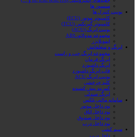
جعبه‌های الکترونیکی (fn، fcm، bcm، ccn و …)
سنسور ها
یونیت کنترل ها
کامپیوتر موتور (ECU)
کامپیوتر گیربکس (TCU)
یونیت ایربگ (ACU)
مجموعه مدولاتورABS
ایموبلایزر
ایربگ و متعلقاتش
مجموعه ایربگ چپ و راست
ایربگ فرمان
ایربگ داشبورد
قاب ایربگ داشبورد
یونیت ایربگ ACU
کلید چرخشی
کمربند پیش کشنده
ایربگ صندلی
سامانه مالتی پلکس
نود داخل موتور
نود داخل اتاق
نود داخل صندوق
نود داخل درب
سیم کشی
داخل درب